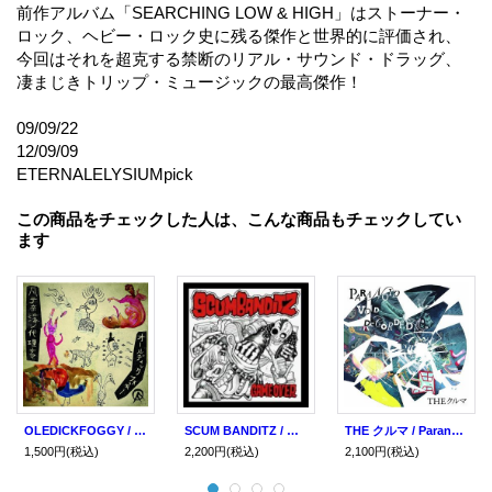
前作アルバム「SEARCHING LOW & HIGH」はストーナー・
ロック、ヘビー・ロック史に残る傑作と世界的に評価され、
今回はそれを超克する禁断のリアル・サウンド・ドラッグ、
凄まじきトリップ・ミュージックの最高傑作！
09/09/22
12/09/09
ETERNALELYSIUMpick
この商品をチェックした人は、こんな商品もチェックしてい
ます
OLEDICKFOGGY / 凡テ奈落ノ代理サマ (cd) Diwphalanx
SCUM BANDITZ / Game Over (cd) Diwphalanx
THE クルマ / Paranoid Void Recorded (cd) Diwphalanx
1,500円
(税込)
2,200円
(税込)
2,100円
(税込)