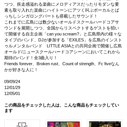
つつ、疾走感溢れる楽曲にメロディアスだったりモダンな要
素も取り入れた楽曲にハイトーンにアツく叫ぶボーカルとば
っちしシンガロングパートも搭載したサウンド！
これまでに広島には数少ないオールドスクールハードコアサ
ウンドを展開しつつ、全国からリスペクトするゲストを招い
て開催する自主企画「can you scream?」と広島県内の様々な
タイプのバンド、DJが参加する「EXILES」を広島のインスト
ゥルメンタルバンド LITTLE ASIAとの共同企画で開催し広島
オールド/ニュースクールハードコアシーンにおいてこれから
期待のバンド！全3曲入り！
Friends forever、Broken rust、Count of strength、Fc fiveなん
かが好きな人に！
09/09/24
12/01/29
12/05/01
この商品をチェックした人は、こんな商品もチェックしてい
ます