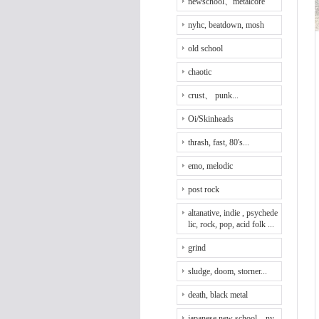
newschool、metalcore
nyhc, beatdown, mosh
old school
chaotic
crust、 punk...
Oi/Skinheads
thrash, fast, 80's...
emo, melodic
post rock
altanative, indie , psychede
lic, rock, pop, acid folk ...
grind
sludge, doom, storner...
death, black metal
japanese new school、ny