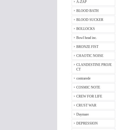
A-ZAP
BLOOD BATH
BLOOD SUCKER
BOLLOCKS
Bowl head inc.
BRONZE FIST
CHAOTIC NOISE
CLANDESTINE PROJE
CT
contrarede
COSMIC NOTE
CREW FOR LIFE
CRUST WAR
Daymare
DEPRESSION