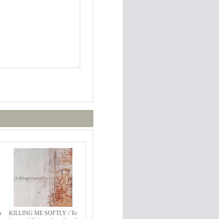
a
KILLING ME SOFTLY / To