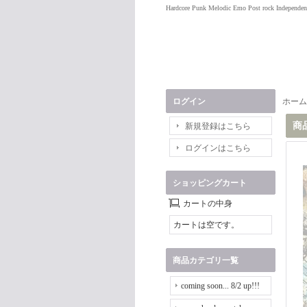
Hardcore Punk Melodic Emo Post rock Independen
ログイン
ホーム
商
新規登録はこちら
ログインはこちら
ショッピングカート
カートの中身
カートは空です。
商品カテゴリ一覧
coming soon... 8/2 up!!!