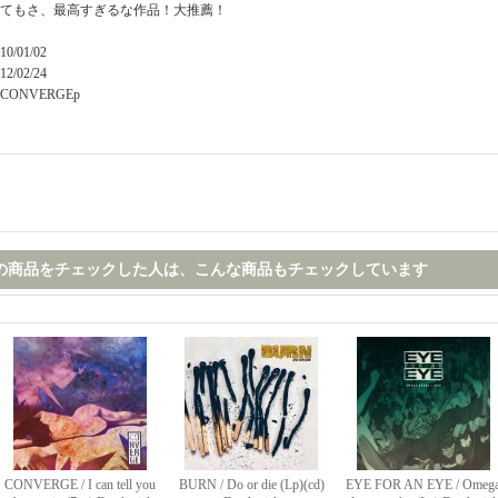
てもさ、最高すぎるな作品！大推薦！
10/01/02
12/02/24
CONVERGEp
の商品をチェックした人は、こんな商品もチェックしています
CONVERGE / I can tell you
BURN / Do or die (Lp)(cd)
EYE FOR AN EYE / Omeg