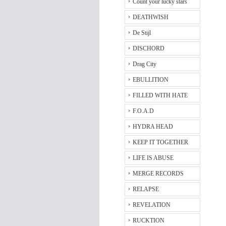
Count your lucky stars
DEATHWISH
De Stijl
DISCHORD
Drag City
EBULLITION
FILLED WITH HATE
F.O.A.D
HYDRA HEAD
KEEP IT TOGETHER
LIFE IS ABUSE
MERGE RECORDS
RELAPSE
REVELATION
RUCKTION