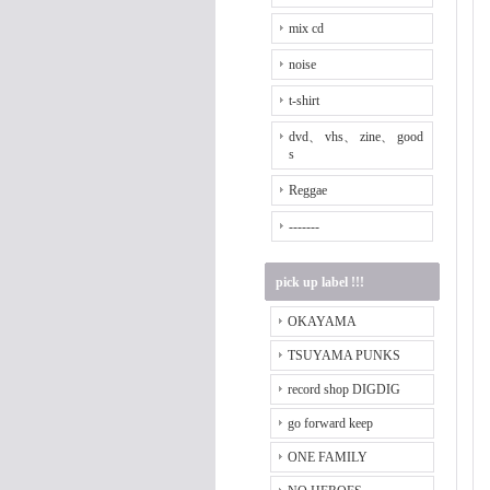
mix cd
noise
t-shirt
dvd、 vhs、 zine、 good
s
Reggae
-------
pick up label !!!
OKAYAMA
TSUYAMA PUNKS
record shop DIGDIG
go forward keep
ONE FAMILY