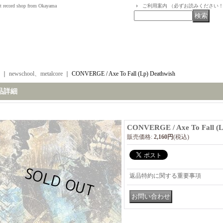
t record shop from Okayama
ご利用案内 （必ずお読みください
｜
newschool、metalcore
｜
CONVERGE / Axe To Fall (Lp) Deathwish
品詳細
CONVERGE / Axe To Fall (L
販売価格
:
2,160円
(税込)
返品特約に関する重要事項