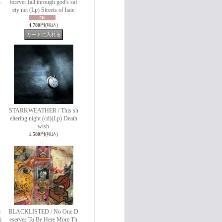
h
forever fall through god's saf
ety net (Lp) Streets of hate
4,780円
(税込)
STARKWEATHER / This sh
eltering night (cd)(Lp) Death
wish
1,580円
(税込)
d
BLACKLISTED / No One D
i
eserves To Be Here More Th