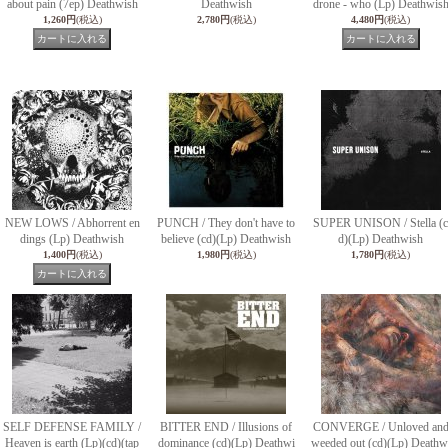
about pain (7ep) Deathwish
Deathwish
drone - who (Lp) Deathwis
1,260円
(税込)
2,780円
(税込)
4,480円
(税込)
NEW LOWS / Abhorrent en
PUNCH / They don't have to
SUPER UNISON / Stella (c
dings (Lp) Deathwish
believe (cd)(Lp) Deathwish
d)(Lp) Deathwish
1,400円
(税込)
1,980円
(税込)
1,780円
(税込)
SELF DEFENSE FAMILY /
BITTER END / Illusions of
CONVERGE / Unloved an
Heaven is earth (Lp)(cd)(tap
dominance (cd)(Lp) Deathwi
weeded out (cd)(Lp) Deathw