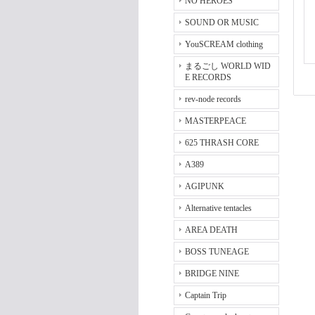
NO HEROES
SOUND OR MUSIC
YouSCREAM clothing
まるごし WORLD WID
E RECORDS
rev-node records
MASTERPEACE
625 THRASH CORE
A389
AGIPUNK
Alternative tentacles
AREA DEATH
BOSS TUNEAGE
BRIDGE NINE
Captain Trip