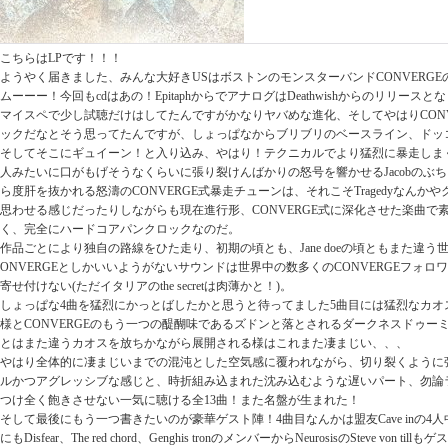
こちらはLPです！！！
ようやく届きました、みんな大好きUSはボストンのモンスターバンドCONVERGEの
ムーーー！今回もcdはあの！EpitaphからでアナログはDeathwishからのリリースと
マイスペで少し試聴だけはしてたんですがかなりヤバめな進化、そしてやはりCONV
ックだなとそう思ってたんですが、しょっぱなからブリブリのベースライン、ドッ
そしてそこにギュイーン！と入り込み、やはり！テクニカルでより猛烈に暴走しま
人みたいに口がもげそうなくらいに張り裂けんばかりの怒号を響かせるJacobのぶ
ら度肝を抜かれる怒濤のCONVERGE式暴走チューンは、それこそTragedyなんか
思わせる感じだったりしながらも現在進行形、CONVERGE式に深化させた楽曲で
く、完全にハードコアパンクロックなのだ。
作品ごとにより独自の路線をひた走り、初期の頃とも、Jane doeの頃ともまた違
ONVERGEとしかいいようがないサウンドは世界中の数多くのCONVERGEフォ
寄せ付けない(ただイタリアのthe secretは肉薄かと！)。
しょっぱな4曲を猛烈にかっとばしたかと思うと待ってました5曲目には猛烈なカオ
様とCONVERGEのもう一つの醍醐味であるズドンと落とされるダークネスドゥー
とはまた違うカオスを放ちかながら展開される様はこれまた凄まじい、、、
やはり全体的に凄まじいまでの混沌とした空気感に覆われながら、切り裂くように
ルかつアグレッシブな感じと、時折組み込まれた沈み込むような遅いパート、勿論
つけ全く飽きさせない一気に聴ける全13曲！また名盤が生まれた！
そして最後にもう一つ書きたいのが豪華ゲスト陣！4曲目なんかは盟友Cave inの4
にもDisfear、The red chord、Genghis tronのメンバーからNeurosisのSteve vo