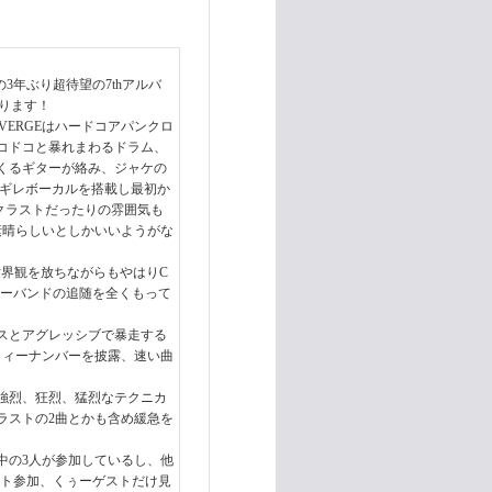
3年ぶり超待望の7thアルバ
なります！
ERGEはハードコアパンクロ
コドコと暴れまわるドラム、
くるギターが絡み、ジャケの
ちギレボーカルを搭載し最初か
やクラストだったりの雰囲気も
素晴らしいとしかいいようがな
う世界観を放ちながらもやはりC
ロワーバンドの追随を全くもって
スとアグレッシブで暴走する
ミィーナンバーを披露、速い曲
強烈、狂烈、猛烈なテクニカ
ラストの2曲とかも含め緩急を
人中の3人が参加しているし、他
n tillもゲスト参加、くぅーゲストだけ見