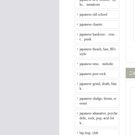
hc、metalcore
japanese old school
japanese chaotic
japanese hardcore、crus
t、punk
japanese thrash, fast, 80's
style
japanese emo、melodic
こ
japanese post rock
japanese grind, death, blac
k
japanese sludge, doom, st
orner
japanese altanative, psyche
delic, rock, pop, acid fol
k...
hip hop, club