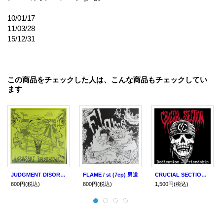
10/01/17
11/03/28
15/12/31
この商品をチェックした人は、こんな商品もチェックしてい
ます
JUDGMENT DISORDERLY / Low power (7ep) 男道
FLAME / st (7ep) 男道
CRUCIAL SECTION / Dedication and friendship (7ep) Crew for life
800円
(税込)
800円
(税込)
1,500円
(税込)