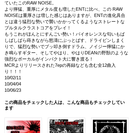
ていたこのRAW NOISE。
より獰猛、重厚にメタル度も増したENTに比べ、この RAW
NOISEは重厚さは増した感じはありますが、ENTの進化具合
とは違う猛烈な勢いで襲いかかってくるようなストレートな
ブルタルクラストコアをプレイ！
もうこれがほんとにすんごい勢い！バイオレンスな匂いもば
しばしばら蒔きながら怒濤にぶっとばす、ドライビンしまく
りで、猛烈な勢いでブッ叩き倒すドラム、ノイジー獰猛にか
き鳴らすギター、そしてやはり、やはりDEANの野獣のような
強烈なボーカルがインパクト大に響き渡る！
MCRよりリリースされた7epの再録なども含む全12曲入
り！！！
10/02/11
10/04/04
10/06/23
この商品をチェックした人は、こんな商品もチェックしてい
ます