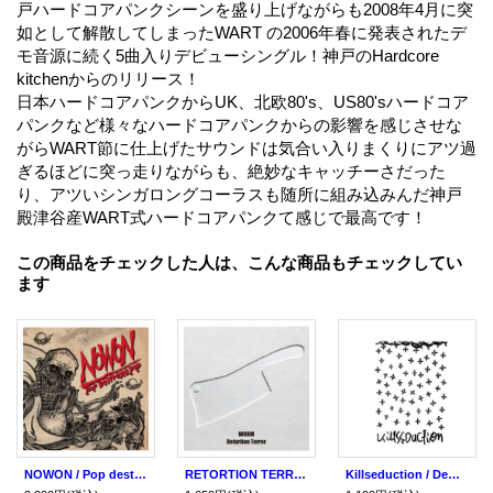
戸ハードコアパンクシーンを盛り上げながらも2008年4月に突
如として解散してしまったWART の2006年春に発表されたデ
モ音源に続く5曲入りデビューシングル！神戸のHardcore
kitchenからのリリース！
日本ハードコアパンクからUK、北欧80's、US80'sハードコア
パンクなど様々なハードコアパンクからの影響を感じさせな
がらWART節に仕上げたサウンドは気合い入りまくりにアツ過
ぎるほどに突っ走りながらも、絶妙なキャッチーさだった
り、アツいシンガロングコーラスも随所に組み込みんだ神戸
殿津谷産WART式ハードコアパンクて感じで最高です！
この商品をチェックした人は、こんな商品もチェックしてい
ます
NOWON / Pop destroyed pop (cd) Hardcore kitchen
RETORTION TERROR, WORM / split (cd) Hardcore kitchen
Killseduction / Demo (cd) Hardcore kitchen