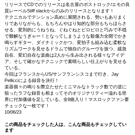
リリースでCDでのリリースは名古屋のポストロック/エモの良
質レーベルStiff slackからのみのリリースとなります！
テクニカルでテンション高めに展開される、勢いもありまく
りでありながらも、もちろんやはり知的な部分もちらほらさ
せる、変則的にうねうね、ぐねぐねとピロピロと巧みで不穏
で難解なうぎゃー！となってしまうような殺傷力全開でかき
鳴らすギター、ダイナミックかつ、変拍子も組み込む柔軟な
リズムワークを見せるドラムで独自のグルーヴを放つ、緩急
自在、変幻自在な楽曲は2人から生み出される様々なアイデ
ア、そして確かなテクニックで素晴らしい仕上がりを見せる
ている。
今回はフランスからUS/サンフランシスコまで行き、Jay
Pellicciによる録音を決行！
楽器個々の鳴りを際立たせたミニマルなトラック数での逆に
狙ったラフな録音も相まってそのオリジナリティー溢れる世
界に付加価値を足している。全8曲入り！マスロックファン要
チェックな一枚です！
10/06/23
この商品をチェックした人は、こんな商品もチェックしてい
ます