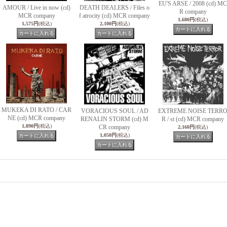
EU'S ARSE / 2008 (cd) MC
AMOUR / Live in now (cd)
DEATH DEALERS / Files o
R company
MCR company
f atrocity (cd) MCR company
1,680円
(税込)
1,575円
(税込)
2,100円
(税込)
MUKEKA DI RATO / CAR
VORACIOUS SOUL / AD
EXTREME NOISE TERR
NE (cd) MCR company
RENALIN STORM (cd) M
R / st (cd) MCR company
1,890円
(税込)
CR company
2,160円
(税込)
1,050円
(税込)