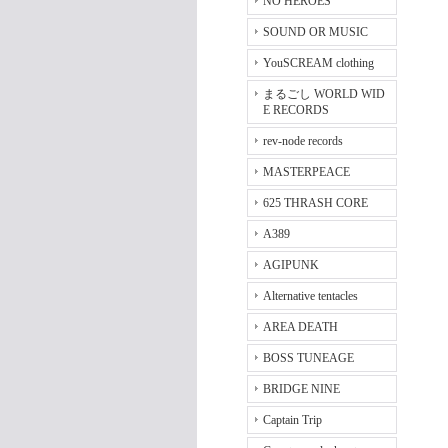
NO HEROES
SOUND OR MUSIC
YouSCREAM clothing
まるごし WORLD WID
E RECORDS
rev-node records
MASTERPEACE
625 THRASH CORE
A389
AGIPUNK
Alternative tentacles
AREA DEATH
BOSS TUNEAGE
BRIDGE NINE
Captain Trip