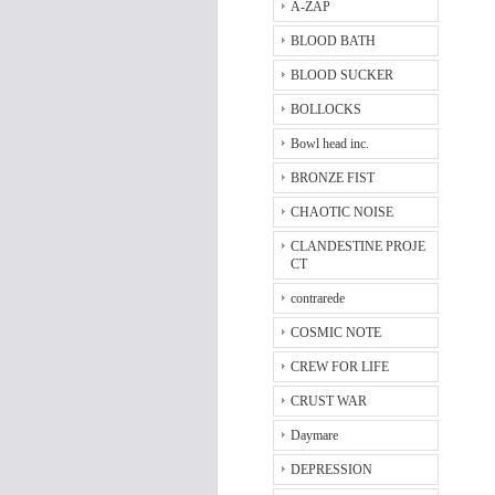
A-ZAP
BLOOD BATH
BLOOD SUCKER
BOLLOCKS
Bowl head inc.
BRONZE FIST
CHAOTIC NOISE
CLANDESTINE PROJE
CT
contrarede
COSMIC NOTE
CREW FOR LIFE
CRUST WAR
Daymare
DEPRESSION