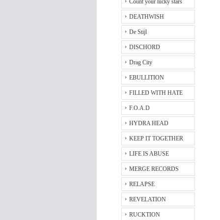
Count your lucky stars
DEATHWISH
De Stijl
DISCHORD
Drag City
EBULLITION
FILLED WITH HATE
F.O.A.D
HYDRA HEAD
KEEP IT TOGETHER
LIFE IS ABUSE
MERGE RECORDS
RELAPSE
REVELATION
RUCKTION