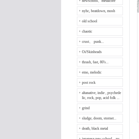
newschool、metalcore
nyhc, beatdown, mosh
old school
chaotic
crust、 punk...
Oi/Skinheads
thrash, fast, 80's...
emo, melodic
post rock
altanative, indie , psychede
lic, rock, pop, acid folk ...
grind
sludge, doom, storner...
death, black metal
japanese new school、ny