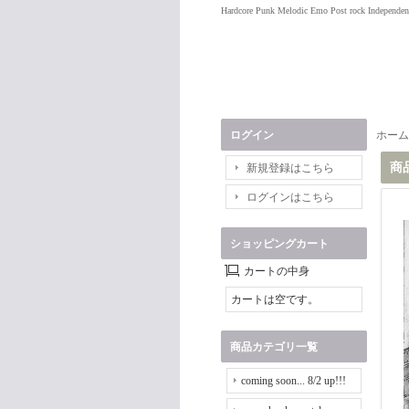
Hardcore Punk Melodic Emo Post rock Independen
ログイン
ホーム
商
新規登録はこちら
ログインはこちら
ショッピングカート
カートの中身
カートは空です。
商品カテゴリ一覧
coming soon... 8/2 up!!!