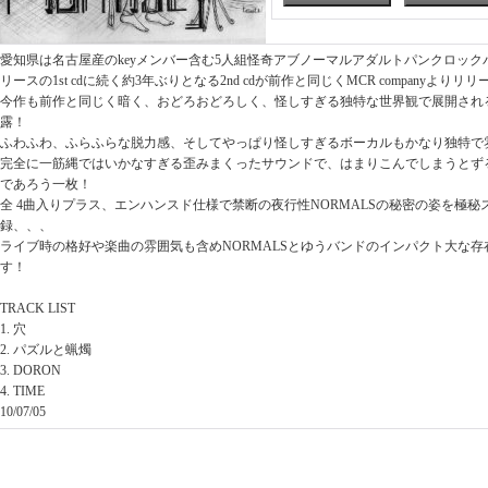
愛知県は名古屋産のkeyメンバー含む5人組怪奇アブノーマルアダルトパンクロックバン
リースの1st cdに続く約3年ぶりとなる2nd cdが前作と同じくMCR companyよりリリ
今作も前作と同じく暗く、おどろおどろしく、怪しすぎる独特な世界観で展開され
露！
ふわふわ、ふらふらな脱力感、そしてやっぱり怪しすぎるボーカルもかなり独特で
完全に一筋縄ではいかなすぎる歪みまくったサウンドで、はまりこんでしまうとず
であろう一枚！
全 4曲入りプラス、エンハンスド仕様で禁断の夜行性NORMALSの秘密の姿を極
録、、、
ライブ時の格好や楽曲の雰囲気も含めNORMALSとゆうバンドのインパクト大な
す！
TRACK LIST
1. 穴
2. パズルと蝋燭
3. DORON
4. TIME
10/07/05