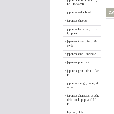
hc、metalcore
japanese old school
こ
japanese chaotic
japanese hardcore、crus
t、punk
japanese thrash, fast, 80's
style
japanese emo、melodic
japanese post rock
japanese grind, death, blac
k
japanese sludge, doom, st
orner
japanese altanative, psyche
delic, rock, pop, acid fol
k...
hip hop, club