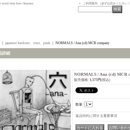
t record shop from Okayama
ご利用案内 （必ずお読みください
｜
japanese hardcore、crust、punk
｜
NORMALS / Ana (cd) MCR company
品詳細
NORMALS / Ana (cd) MCR 
販売価格
:
1,575円
(税込)
数量
:
返品特約に関する重要事項
｜