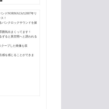
ドNORMALSの2007年リ
ース！
るパンクロックサウンドを披
雰囲気出まくってます！
るずると異空間へと誘われる
秘スクープした映像も収
存在感を感じることができま