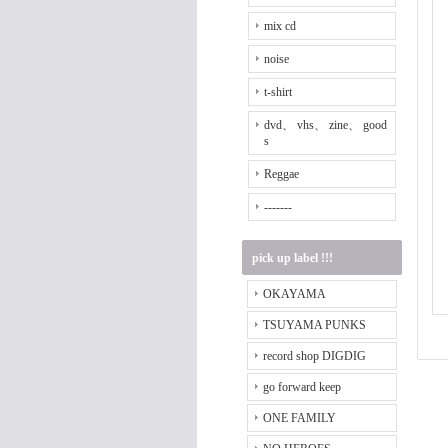
mix cd
noise
t-shirt
dvd、 vhs、 zine、 good
s
Reggae
-------
pick up label !!!
OKAYAMA
TSUYAMA PUNKS
record shop DIGDIG
go forward keep
ONE FAMILY