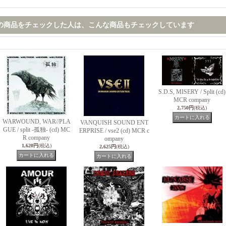
の商品をチェックした人は、こんな商品もチェックしています
S.D.S, MISERY / Split (cd)
MCR company
2,750円
(税込)
WARWOUND, WAR//PLA
VANQUISH SOUND ENT
GUE / split -孤独- (cd) MC
ERPRISE / vse2 (cd) MCR c
R company
ompany
1,620円
(税込)
2,625円
(税込)