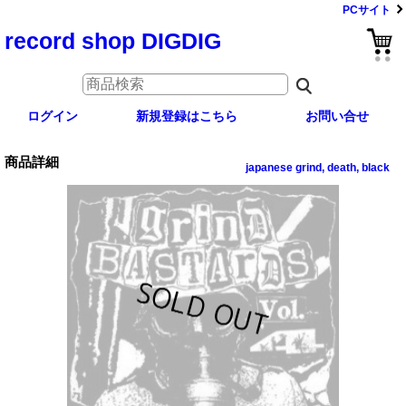
PCサイト
record shop DIGDIG
ログイン
新規登録はこちら
お問い合せ
商品詳細
japanese grind, death, black