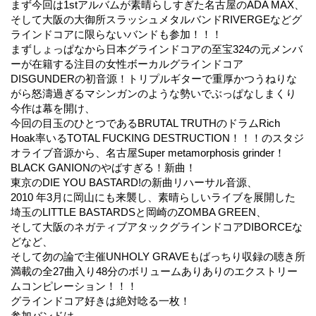
まず今回は1stアルバムが素晴らしすぎた名古屋のADA MAX、
そして大阪の大御所スラッシュメタルバンドRIVERGEなどグ
ラインドコアに限らないバンドも参加！！！
まずしょっぱなから日本グラインドコアの至宝324の元メンバ
ーが在籍する注目の女性ボーカルグラインドコア
DISGUNDERの初音源！トリプルギターで重厚かつうねりな
がら怒濤過ぎるマシンガンのような勢いでぶっぱなしまくり
今作は幕を開け、
今回の目玉のひとつであるBRUTAL TRUTHのドラムRich
Hoak率いるTOTAL FUCKING DESTRUCTION！！！のスタジ
オライブ音源から、名古屋Super metamorphosis grinder！
BLACK GANIONのやばすぎる！新曲！
東京のDIE YOU BASTARD!の新曲リハーサル音源、
2010 年3月に岡山にも来襲し、素晴らしいライブを展開した
埼玉のLITTLE BASTARDSと岡崎のZOMBA GREEN、
そして大阪のネガティブアタックグラインドコアDIBORCEな
どなど、
そして勿の論で主催UNHOLY GRAVEもばっちり収録の聴き所
満載の全27曲入り48分のボリュームありありのエクストリー
ムコンピレーション！！！
グラインドコア好きは絶対唸る一枚！
参加バンドは