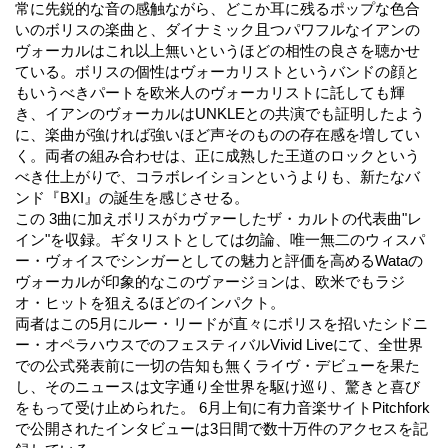
常に先鋭的な音の感触ながら、どこか耳に残るポップな色合
いのボリスの楽曲と、ダイナミック且つパワフルなイアンの
ヴォーカルはこれ以上無いというほどの相性の良さを聴かせ
ている。ボリスの個性はヴォーカリストというバンドの顔と
もいうべきパートを欧米人のヴォーカリストに託しても輝
き、イアンのヴォーカルはUNKLEとの共演でも証明したよう
に、楽曲が強ければ強いほど声そのものの存在感を増してい
く。両者の組み合わせは、正に成熟した王道のロックという
べき仕上がりで、コラボレイションというよりも、新たなバ
ンド『BXI』の誕生を感じさせる。
この 3曲に加えボリスがカヴァーしたザ・カルトの代表曲"レ
イン"を収録。ギタリストとしては勿論、唯一無二のウィスパ
ー・ヴォイスでシンガーとしての魅力と評価を高めるWataの
ヴォーカルが印象的なこのヴァージョンは、欧米でもラジ
オ・ヒットを狙えるほどのインパクト。
両者はこの5月にルー・リードが直々にボリスを招いたシドニ
ー・オペラハウスでのフェスティバルVivid Liveにて、全世界
での公式発表前に一切の告知も無くライヴ・デビューを果た
し、そのニュースは文字通り全世界を駆け巡り、驚きと喜び
をもって受け止められた。 6月上旬に有力音楽サイトPitchfork
で公開されたインタビューは3日間で数十万件のアクセスを記