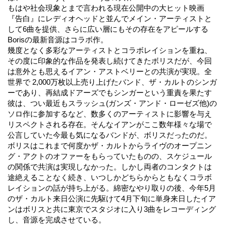
もはや社会現象とまで言われる現在公開中の大ヒット映画
『告白』にレディオヘッドと並んでメイン・アーティストと
して6曲を提供、さらに広い層にもその存在をアピールする
Borisの最新音源はコラボ作。
幾度となく多彩なアーティストとコラボレイションを重ね、
その度に印象的な作品を発表し続けてきたボリスだが、今回
は意外とも思えるイアン・アストベリーとの共演が実現。全
世界で 2,000万枚以上売り上げたバンド、ザ・カルトのシンガ
ーであり、再結成ドアーズでもシンガーという重責を果たす
彼は、つい最近もスラッシュ(ガンズ・アンド・ローゼズ他)の
ソロ作に参加するなど、数多くのアーティストに影響を与え
リスペクトされる存在。そんなイアンがここ数年様々な場で
公言していた今最も気になるバンドが、ボリスだったのだ。
ボリスはこれまで何度かザ・カルトからライヴのオープニン
グ・アクトのオファーをもらっていたものの、スケジュール
の関係で共演は実現しなかった。しかし両者のコンタクトは
途絶えることなく続き、いつしかどちらからともなくコラボ
レイションの話が持ち上がる。綿密なやり取りの後、今年5月
のザ・カルト来日公演に先駆けて4月下旬に単身来日したイア
ンはボリスと共に東京でスタジオに入り3曲をレコーディング
し、音源を完成させている。