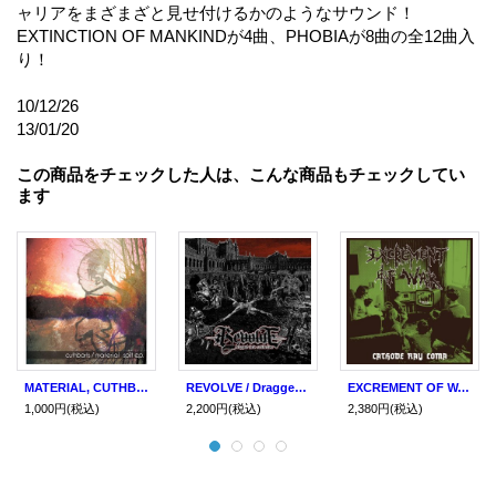
ャリアをまざまざと見せ付けるかのようなサウンド！
EXTINCTION OF MANKINDが4曲、PHOBIAが8曲の全12曲入
り！
10/12/26
13/01/20
この商品をチェックした人は、こんな商品もチェックしてい
ます
MATERIAL, CUTHBARTS / Split (cd) Impulse
REVOLVE / Dragged into extinction (cd) Dead sky
EXCREMENT OF WAR / Cathode ray coma (Lp) Phobia
1,000円
(税込)
2,200円
(税込)
2,380円
(税込)