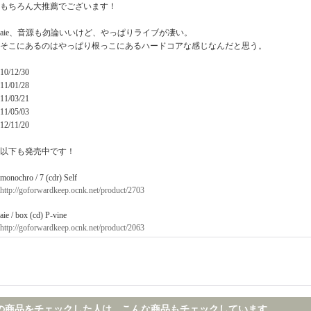
もちろん大推薦でございます！
aie、音源も勿論いいけど、やっぱりライブが凄い。
そこにあるのはやっぱり根っこにあるハードコアな感じなんだと思う。
10/12/30
11/01/28
11/03/21
11/05/03
12/11/20
以下も発売中です！
monochro / 7 (cdr) Self
http://goforwardkeep.ocnk.net/product/2703
aie / box (cd) P-vine
http://goforwardkeep.ocnk.net/product/2063
の商品をチェックした人は、こんな商品もチェックしています