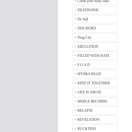
Count your lucky stars
DEATHWISH
De Stijl
DISCHORD
Drag City
EBULLITION
FILLED WITH HATE
F.O.A.D
HYDRA HEAD
KEEP IT TOGETHER
LIFE IS ABUSE
MERGE RECORDS
RELAPSE
REVELATION
RUCKTION