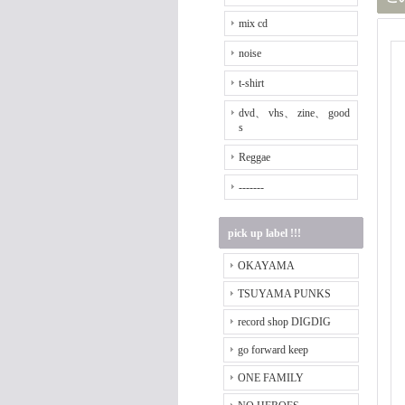
mix cd
noise
t-shirt
dvd、 vhs、 zine、 good
s
Reggae
-------
pick up label !!!
OKAYAMA
TSUYAMA PUNKS
record shop DIGDIG
go forward keep
ONE FAMILY