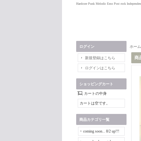
Hardcore Punk Melodic Emo Post rock Independen
ログイン
ホーム
商
新規登録はこちら
ログインはこちら
ショッピングカート
カートの中身
カートは空です。
商品カテゴリ一覧
coming soon... 8/2 up!!!