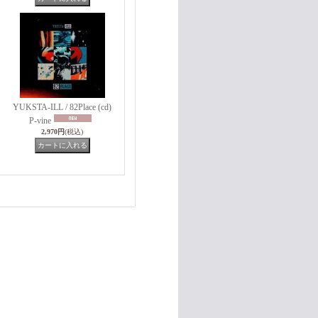
YUKSTA-ILL / 82Place (cd)
P-vine
2,970円
(税込)