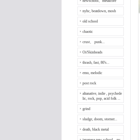
newschool、metalcore
nyhc, beatdown, mosh
old school
chaotic
crust、 punk...
Oi/Skinheads
thrash, fast, 80's...
emo, melodic
post rock
altanative, indie , psychede
lic, rock, pop, acid folk ...
grind
sludge, doom, storner...
death, black metal
japanese new school、ny