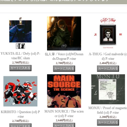
YUKSTA-ILL / Defy (cd) P-
仙人掌 / Voice (cd)WDsoun
A-THUG / God malverde (c
vine/RC slum
ds/Dogear/P-vine
d) P-vine
2,700円
(税込)
2,700円
(税込)
2,484円
(税込)
MONJU / Proof of magneti
MAIN SOURCE / The scien
KIRIHITO / Question (cd) P
field (cd) P-vine
ce (cd) P-vine
-vine
2,200円
(税込)
2,640円
(税込)
2,730円
(税込)