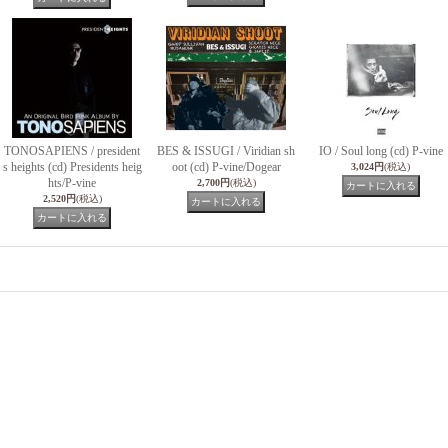
TONOSAPIENS / president
BES & ISSUGI / Viridian sh
IO / Soul long (cd) P-vine
s heights (cd) Presidents heig
oot (cd) P-vine/Dogear
3,024円
(税込)
hts/P-vine
2,700円
(税込)
2,520円
(税込)