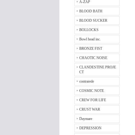
A-ZAP
BLOOD BATH
BLOOD SUCKER
BOLLOCKS
Bowl head inc.
BRONZE FIST
CHAOTIC NOISE
CLANDESTINE PROJE
CT
contrarede
COSMIC NOTE
CREW FOR LIFE
CRUST WAR
Daymare
DEPRESSION