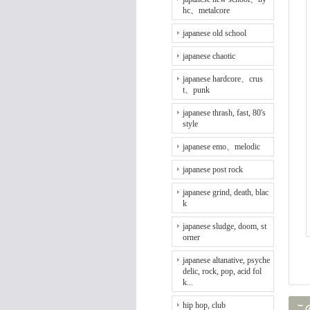
hc、metalcore
japanese old school
japanese chaotic
japanese hardcore、crus
t、punk
japanese thrash, fast, 80's
style
japanese emo、melodic
japanese post rock
japanese grind, death, blac
k
japanese sludge, doom, st
orner
japanese altanative, psyche
delic, rock, pop, acid fol
k...
hip hop, club
こ