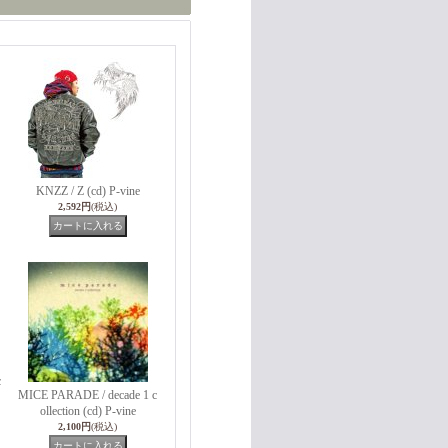
KNZZ / Z (cd) P-vine
2,592円
(税込)
c
MICE PARADE / decade 1 c
ollection (cd) P-vine
2,100円
(税込)