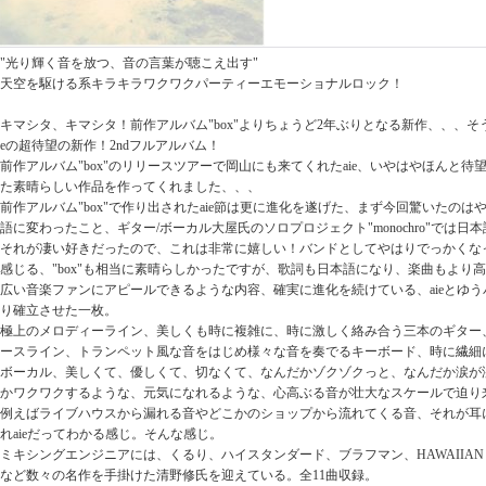
"光り輝く音を放つ、音の言葉が聴こえ出す"
天空を駆ける系キラキラワクワクパーティーエモーショナルロック！
キマシタ、キマシタ！前作アルバム"box"よりちょうど2年ぶりとなる新作、、、そ
eの超待望の新作！2ndフルアルバム！
前作アルバム"box"のリリースツアーで岡山にも来てくれたaie、いやはやほんと
た素晴らしい作品を作ってくれました、、、
前作アルバム"box"で作り出されたaie節は更に進化を遂げた、まず今回驚いたの
語に変わったこと、ギター/ボーカル大屋氏のソロプロジェクト"monochro"では
それが凄い好きだったので、これは非常に嬉しい！バンドとしてやはりでっかくな
感じる、"box"も相当に素晴らしかったですが、歌詞も日本語になり、楽曲もより
広い音楽ファンにアピールできるような内容、確実に進化を続けている、aieとゆ
り確立させた一枚。
極上のメロディーライン、美しくも時に複雑に、時に激しく絡み合う三本のギター
ースライン、トランペット風な音をはじめ様々な音を奏でるキーボード、時に繊細
ボーカル、美しくて、優しくて、切なくて、なんだかゾクゾクっと、なんだか涙が
かワクワクするような、元気になれるような、心高ぶる音が壮大なスケールで迫り
例えばライブハウスから漏れる音やどこかのショップから流れてくる音、それが耳
れaieだってわかる感じ。そんな感じ。
ミキシングエンジニアには、くるり、ハイスタンダード、ブラフマン、HAWAIIAN 6、
など数々の名作を手掛けた清野修氏を迎えている。全11曲収録。