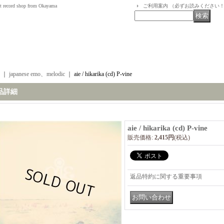
t record shop from Okayama
ご利用案内 （必ずお読みください
｜
japanese emo、melodic
｜
aie / hikarika (cd) P-vine
品詳細
aie / hikarika (cd) P-vine
販売価格
:
2,415円
(税込)
返品特約に関する重要事項