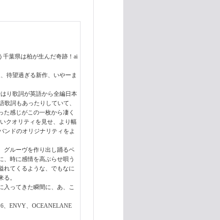
う千葉県は柏が生んだ奇跡！ai
待望、待望過ぎる新作、いやーま
はやはり歌詞が英語から全編日本
日本語歌詞もあったりしていて、
った感じがこの一枚から凄く
高いクオリティを見せ、より幅
うバンドのオリジナリティをよ
、グルーヴを作り出し踊るベ
に、時に感情を高ぶらせ唄う
溢れてくるような、でもなに
来る。
に入ってきた瞬間に、あ、こ
ENVY、OCEANELANE