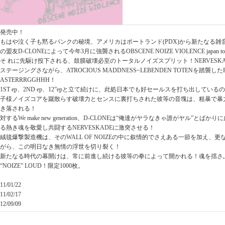
発売中！
もはや泣く子も黙るパンクの秘境、アメリカはポートランド(PDX)から新たなる雑音集
の盟友D-CLONEによって今年3月に強襲されるOBSCENE NOIZE VIOLENCE japan tour
そ れに先駆け投下される、鼓膜破壊必至のトータルノイズスプリット！NERVESK
ステージングさながら、ATROCIOUS MADDNESS~LEBENDEN TOTENを踏襲したPD
ASTERRRGGHHH！
1ST ep、2ND ep、12”epと立て続けに、此処日本でも好セールスを打ち出して
子様ノイズコアを蹴散らす破壊力とセンスに裏打ちされた彼等の音塊は、粗暴で暴
き落される！
対するWe make new generation、D-CLONEは“俺達がヤラなきゃ誰がヤル”と
る熱き魂を敬愛し共闘するNERVESKADEに激突させる！
絨毯爆撃製造機は、そのWALL OF NOIZEの中に叙情的でさえある一節を加え、
がら、この明日なき無情の浮世を切り裂く！
新たなる時代の幕開けは、常に前進し続ける彼等の拳によって開かれる！魂を揺さぶ
“NOIZE” LOUD！限定1000枚。
11/01/22
11/02/17
12/09/09