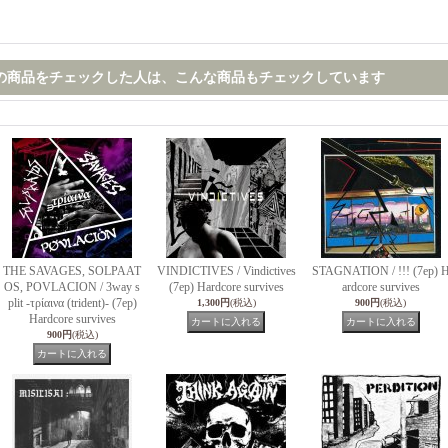
の商品をチェックした人は、こんな商品もチェックしています
THE SAVAGES, SOLPAAT
VINDICTIVES / Vindictives
STAGNATION / !!! (7ep) 
OS, POVLACION / 3way s
(7ep) Hardcore survives
ardcore survives
plit -τρίαινα (trident)- (7ep)
1,300円
(税込)
900円
(税込)
Hardcore survives
900円
(税込)