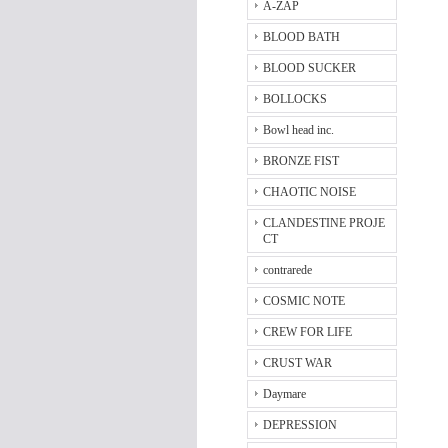
A-ZAP
BLOOD BATH
BLOOD SUCKER
BOLLOCKS
Bowl head inc.
BRONZE FIST
CHAOTIC NOISE
CLANDESTINE PROJE
CT
contrarede
COSMIC NOTE
CREW FOR LIFE
CRUST WAR
Daymare
DEPRESSION