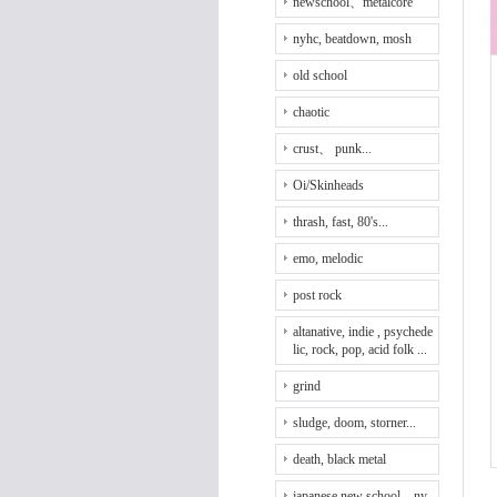
newschool、metalcore
nyhc, beatdown, mosh
old school
chaotic
crust、 punk...
Oi/Skinheads
thrash, fast, 80's...
emo, melodic
post rock
altanative, indie , psychede
lic, rock, pop, acid folk ...
grind
sludge, doom, storner...
death, black metal
japanese new school、ny