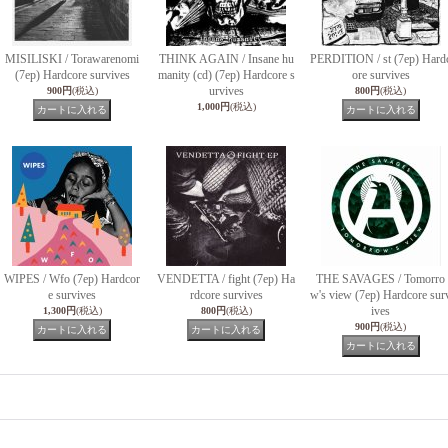
MISILISKI / Torawarenomi
THINK AGAIN / Insane hu
PERDITION / st (7ep) Hard
(7ep) Hardcore survives
manity (cd) (7ep) Hardcore s
ore survives
urvives
900円
(税込)
800円
(税込)
1,000円
(税込)
WIPES / Wfo (7ep) Hardcor
VENDETTA / fight (7ep) Ha
THE SAVAGES / Tomorro
e survives
rdcore survives
w's view (7ep) Hardcore sur
ives
1,300円
(税込)
800円
(税込)
900円
(税込)