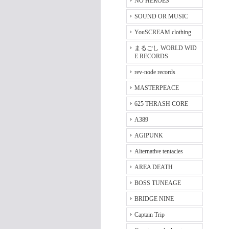
NO HEROES
SOUND OR MUSIC
YouSCREAM clothing
まるごし WORLD WID
E RECORDS
rev-node records
MASTERPEACE
625 THRASH CORE
A389
AGIPUNK
Alternative tentacles
AREA DEATH
BOSS TUNEAGE
BRIDGE NINE
Captain Trip