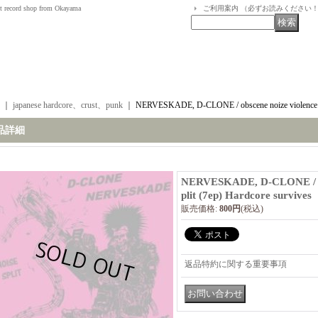
t record shop from Okayama
ご利用案内 （必ずお読みください
｜
japanese hardcore、crust、punk
｜
NERVESKADE, D-CLONE / obscene noize violence sp
品詳細
NERVESKADE, D-CLONE / obs
plit (7ep) Hardcore survives
販売価格
:
800円
(税込)
返品特約に関する重要事項