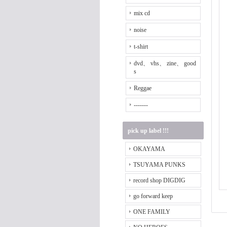
mix cd
noise
t-shirt
dvd、 vhs、 zine、 good
s
Reggae
-------
pick up label !!!
OKAYAMA
TSUYAMA PUNKS
record shop DIGDIG
go forward keep
ONE FAMILY