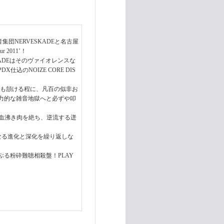
団NERVESKADEと名古屋
 2011’！
ADEはそのヴァイオレンスな
X仕込のNOIZE CORE DIS
いるのも頷ける程に、凡百の似非お
力的な雑音地獄へと必ずや叩
ばかりに血沸き肉を絶ち、逆流する迸
更なる進化と深化を繰り返しな
る粉砕難聴相殺盤！PLAY