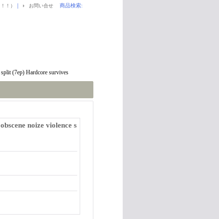
｜
商品検索
:
！！！）
お問い合せ
lit (7ep) Hardcore survives
cene noize violence s