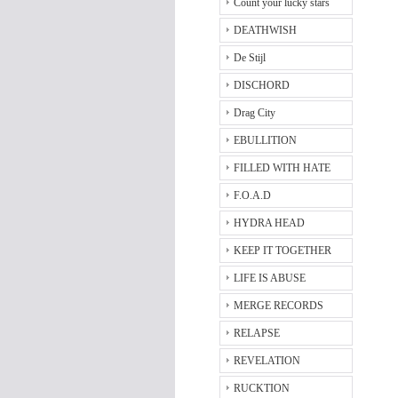
Count your lucky stars
DEATHWISH
De Stijl
DISCHORD
Drag City
EBULLITION
FILLED WITH HATE
F.O.A.D
HYDRA HEAD
KEEP IT TOGETHER
LIFE IS ABUSE
MERGE RECORDS
RELAPSE
REVELATION
RUCKTION