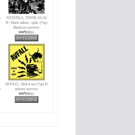
c
SOTATILA, THINK AGAI
N / black raibow -split- (7ep)
Hardcore survives
800円
(税込)
AVFALL / dish it out (7ep) H
v
ardcore survives
800円
(税込)