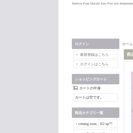
Hardcore Punk Melodic Emo Post rock Independen
ログイン
ホーム
商
新規登録はこちら
ログインはこちら
ショッピングカート
カートの中身
カートは空です。
商品カテゴリ一覧
coming soon... 8/2 up!!!