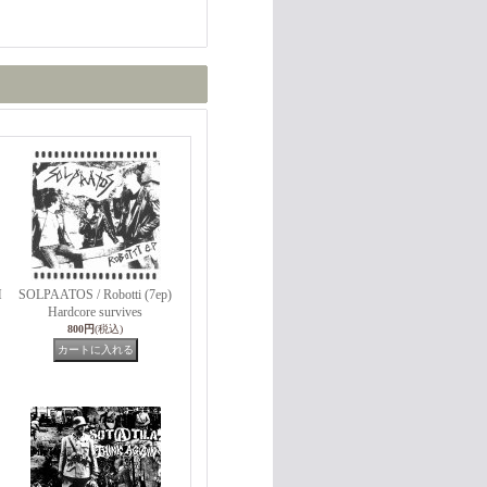
H
SOLPAATOS / Robotti (7ep)
Hardcore survives
800円
(税込)