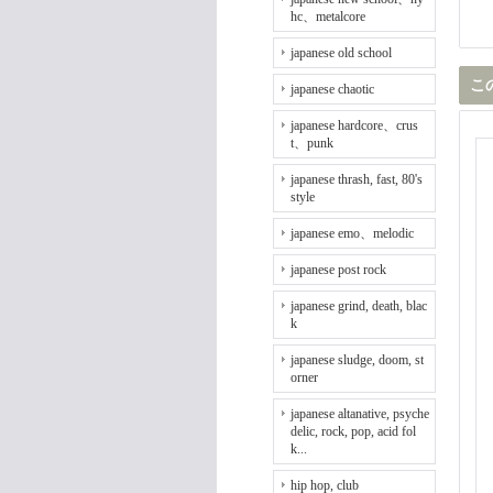
hc、metalcore
japanese old school
こ
japanese chaotic
japanese hardcore、crus
t、punk
japanese thrash, fast, 80's
style
japanese emo、melodic
japanese post rock
japanese grind, death, blac
k
japanese sludge, doom, st
orner
japanese altanative, psyche
delic, rock, pop, acid fol
k...
hip hop, club