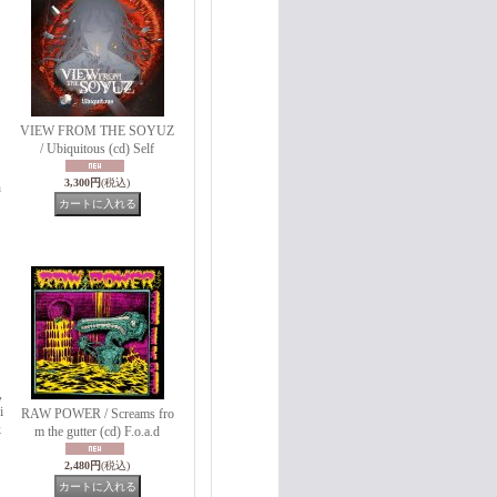
VIEW FROM THE SOYUZ
/ Ubiquitous (cd) Self
3,300円
(税込)
h
,
i
RAW POWER / Screams fro
k
m the gutter (cd) F.o.a.d
2,480円
(税込)