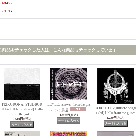
11/03/22
12/11/17
の商品をチェックした人は、こんな商品もチェックしています
TRIKORONA, STUBBOR
EEVEE / answer from the pla
DORAID / Nightmare briga
N FATHER / split (cd) Hello
net (cd) 男道
e (cd) Hello from the gutter
from the gutter
1,980円
(税込)
2,200円
(税込)
1,600円
(税込)