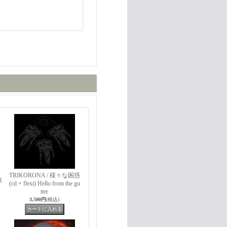
TRIKORONA / 様々な困惑
d
(cd + flexi) Hello from the gu
tter
3,500円
(税込)