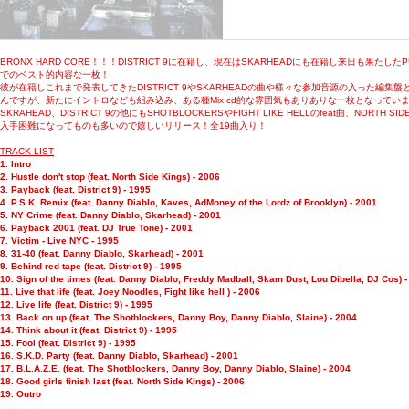
B
RONX HARD CORE！！！DISTRICT 9に在籍し、現在はSKARHEADにも在籍し来日も果たしたPU
でのベスト的内容な一枚！
彼が在籍しこれまで発表してきたDISTRICT 9やSKARHEADの曲や様々な参加音源の入った編
んですが、新たにイントロなども組み込み、ある種Mix cd的な雰囲気もありありな一枚となってい
SKRAHEAD、DISTRICT 9の他にもSHOTBLOCKERSやFIGHT LIKE HELLのfeat曲、NORTH S
入手困難になってものも多いので嬉しいリリース！全19曲入り！
TRACK LIST
1. Intro
2. Hustle don't stop (feat. North Side Kings) - 2006
3. Payback (feat. District 9) - 1995
4. P.S.K. Remix (feat. Danny Diablo, Kaves, AdMoney of the Lordz of Brooklyn) - 2001
5. NY Crime (feat. Danny Diablo, Skarhead) - 2001
6. Payback 2001 (feat. DJ True Tone) - 2001
7. Victim - Live NYC - 1995
8. 31-40 (feat. Danny Diablo, Skarhead) - 2001
9. Behind red tape (feat. District 9) - 1995
10. Sign of the times (feat. Danny Diablo, Freddy Madball, Skam Dust, Lou Dibella, DJ Cos) 
11. Live that life (feat. Joey Noodles, Fight like hell ) - 2006
12. Live life (feat. District 9) - 1995
13. Back on up (feat. The Shotblockers, Danny Boy, Danny Diablo, Slaine) - 2004
14. Think about it (feat. District 9) - 1995
15. Fool (feat. District 9) - 1995
16. S.K.D. Party (feat. Danny Diablo, Skarhead) - 2001
17. B.L.A.Z.E. (feat. The Shotblockers, Danny Boy, Danny Diablo, Slaine) - 2004
18. Good girls finish last (feat. North Side Kings) - 2006
19. Outro