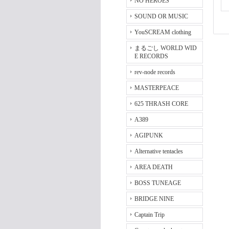
NO HEROES
SOUND OR MUSIC
YouSCREAM clothing
まるごし WORLD WID
E RECORDS
rev-node records
MASTERPEACE
625 THRASH CORE
A389
AGIPUNK
Alternative tentacles
AREA DEATH
BOSS TUNEAGE
BRIDGE NINE
Captain Trip