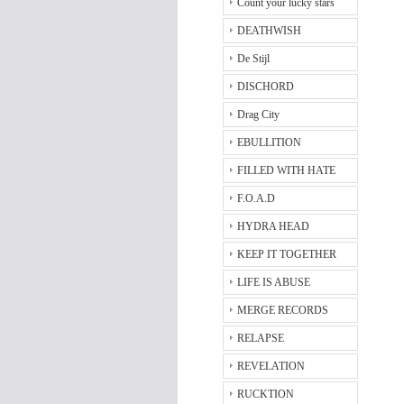
Count your lucky stars
DEATHWISH
De Stijl
DISCHORD
Drag City
EBULLITION
FILLED WITH HATE
F.O.A.D
HYDRA HEAD
KEEP IT TOGETHER
LIFE IS ABUSE
MERGE RECORDS
RELAPSE
REVELATION
RUCKTION