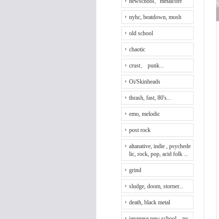
newschool、metalcore
nyhc, beatdown, mosh
old school
chaotic
crust、 punk...
Oi/Skinheads
thrash, fast, 80's...
emo, melodic
post rock
altanative, indie , psychede
lic, rock, pop, acid folk ...
grind
sludge, doom, storner...
death, black metal
japanese new school、ny