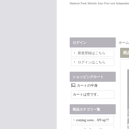
Hardcore Punk Melodic Emo Post rock Independen
ログイン
ホーム
商
新規登録はこちら
ログインはこちら
ショッピングカート
カートの中身
カートは空です。
商品カテゴリ一覧
coming soon... 8/9 up!!!