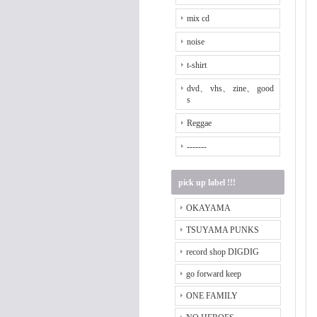
mix cd
noise
t-shirt
dvd、 vhs、 zine、 good
s
Reggae
-------
pick up label !!!
OKAYAMA
TSUYAMA PUNKS
record shop DIGDIG
go forward keep
ONE FAMILY