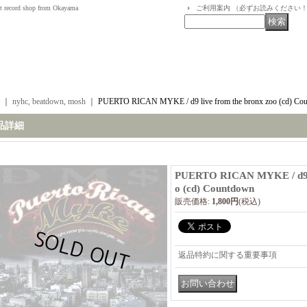
t record shop from Okayama
ご利用案内 （必ずお読みください
｜
nyhc, beatdown, mosh
｜
PUERTO RICAN MYKE / d9 live from the bronx zoo (cd) Co
品詳細
PUERTO RICAN MYKE / d9 li
o (cd) Countdown
販売価格
:
1,800円
(税込)
返品特約に関する重要事項