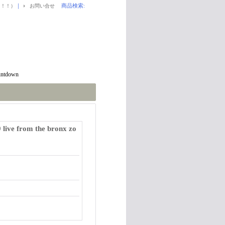
｜
商品検索
:
！！！）
お問い合せ
untdown
ve from the bronx zo