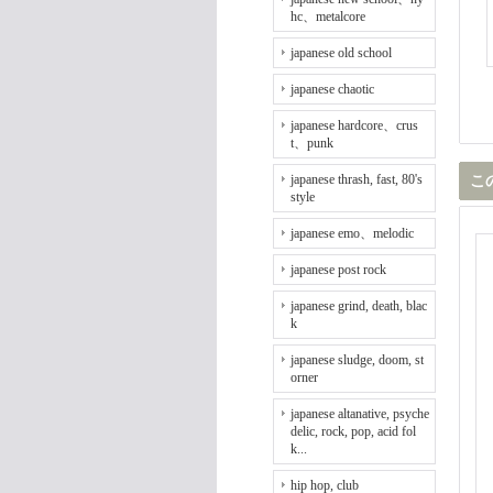
hc、metalcore
japanese old school
japanese chaotic
japanese hardcore、crus
t、punk
japanese thrash, fast, 80's
こ
style
japanese emo、melodic
japanese post rock
japanese grind, death, blac
k
japanese sludge, doom, st
orner
japanese altanative, psyche
delic, rock, pop, acid fol
k...
hip hop, club