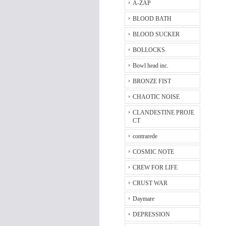
A-ZAP
BLOOD BATH
BLOOD SUCKER
BOLLOCKS
Bowl head inc.
BRONZE FIST
CHAOTIC NOISE
CLANDESTINE PROJE
CT
contrarede
COSMIC NOTE
CREW FOR LIFE
CRUST WAR
Daymare
DEPRESSION