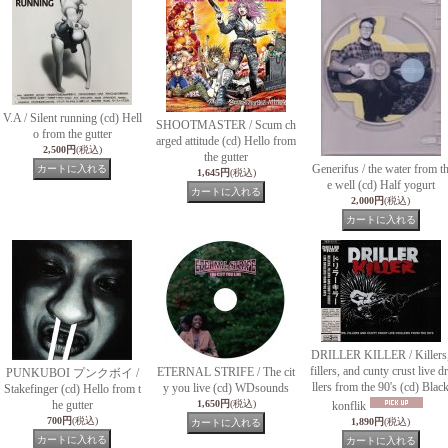
V.A / Silent running (cd) Hell
SHOOTMASTER / Scum ch
o from the gutter
arged attitude (cd) Hello from
2,500円
(税込)
the gutter
Generifus / the water from t
1,645円
(税込)
e well (cd) Half yogurt
2,000円
(税込)
DRILLER KILLER / Killers
fillers, and cunty crust live dr
ETERNAL STRIFE / The cit
PUNKUBOI プンクボイ /
llers from the 90's (cd) Blac
y you live (cd) WDsounds
Stakefinger (cd) Hello from t
he gutter
1,650円
(税込)
konflik
700円
(税込)
1,890円
(税込)