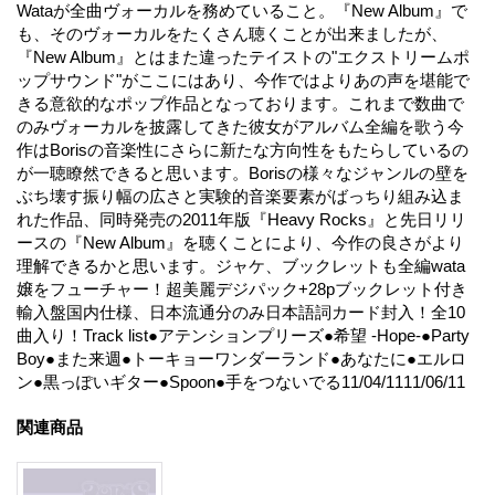
Wataが全曲ヴォーカルを務めていること。『New Album』で
も、そのヴォーカルをたくさん聴くことが出来ましたが、
『New Album』とはまた違ったテイストの"エクストリームポ
ップサウンド"がここにはあり、今作ではよりあの声を堪能で
きる意欲的なポップ作品となっております。これまで数曲で
のみヴォーカルを披露してきた彼女がアルバム全編を歌う今
作はBorisの音楽性にさらに新たな方向性をもたらしているの
が一聴瞭然できると思います。Borisの様々なジャンルの壁を
ぶち壊す振り幅の広さと実験的音楽要素がばっちり組み込ま
れた作品、同時発売の2011年版『Heavy Rocks』と先日リリ
ースの『New Album』を聴くことにより、今作の良さがより
理解できるかと思います。ジャケ、ブックレットも全編wata
嬢をフューチャー！超美麗デジパック+28pブックレット付き
輸入盤国内仕様、日本流通分のみ日本語詞カード封入！全10
曲入り！Track list●アテンションプリーズ●希望 -Hope-●Party
Boy●また来週●トーキョーワンダーランド●あなたに●エルロ
ン●黒っぽいギター●Spoon●手をつないでる11/04/1111/06/11
関連商品