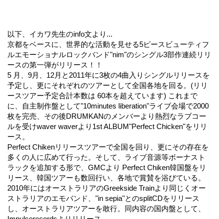
以下、イカワ先生のinfo文より...
京都をベースに、世界的な活動を見せる5ピースビューティフ
ルエモーショナルロックバンド"nim"のシングル3部作連続リリ
ースの第一弾がリリース！！
5 月、9月、12月と2011年に3枚の4曲入りシングルリリースを
予定し、更にそれぞれのツアーとして全国各地を回る。(リリ
ースツアー予定合計本数は 60本を超えています) これまで
に、自主制作盤として"10minutes liberation"ライブ会場で2000
枚を完売、その後DRUMKANのメンバーより熱烈なラブコー
ルを受けwaver waverより1st ALBUM"Perfect Chicken"をリリ
ース。
Perfect Chikenリリースツアーで全国を回り、更にその存在を
多くの人に広めて行った。そして、ライブ音源等ボーナスト
ラックを追加する形で、GMCより Perfect Chiken韓国盤をリ
リース、韓国ツアーも数回行い、各地で賞賛を浴びている。
2010年にはオーストラリアのGreekside Trainより同じくオー
ストラリアのエモバンド、"in sepia"とのsplitCDをリリース
し、オーストラリアツアーを敢行。同内容の国内盤として、
Impulserecordsよりリリース。