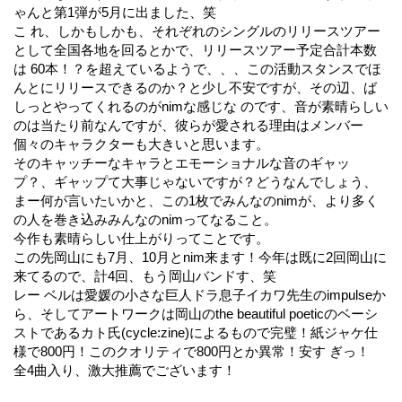
ゃんと第1弾が5月に出ました、笑
こ れ、しかもしかも、それぞれのシングルのリリースツアー
として全国各地を回るとかで、リリースツアー予定合計本数
は 60本！？を超えているようで、、、この活動スタンスでほ
んとにリリースできるのか？と少し不安ですが、その辺、ば
しっとやってくれるのがnimな感じな のです、音が素晴らしい
のは当たり前なんですが、彼らが愛される理由はメンバー
個々のキャラクターも大きいと思います。
そのキャッチーなキャラとエモーショナルな音のギャッ
プ？、ギャップて大事じゃないですが？どうなんでしょう、
まー何が言いたいかと、この1枚でみんなのnimが、より多く
の人を巻き込みみんなのnimってなること。
今作も素晴らしい仕上がりってことです。
この先岡山にも7月、10月とnim来ます！今年は既に2回岡山に
来てるので、計4回、もう岡山バンドす、笑
レー ベルは愛媛の小さな巨人ドラ息子イカワ先生のimpulseか
ら、そしてアートワークは岡山のthe beautiful poeticのベーシ
ストであるカト氏(cycle:zine)によるもので完璧！紙ジャケ仕
様で800円！このクオリティで800円とか異常！安す ぎっ！
全4曲入り、激大推薦でございます！