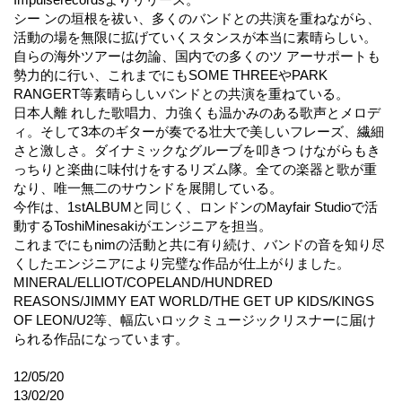
シー ンの垣根を祓い、多くのバンドとの共演を重ねながら、
活動の場を無限に拡げていくスタンスが本当に素晴らしい。
自らの海外ツアーは勿論、国内での多くのツ アーサポートも
勢力的に行い、これまでにもSOME THREEやPARK
RANGERT等素晴らしいバンドとの共演を重ねている。
日本人離 れした歌唱力、力強くも温かみのある歌声とメロデ
ィ。そして3本のギターが奏でる壮大で美しいフレーズ、繊細
さと激しさ。ダイナミックなグルーブを叩きつ けながらもき
っちりと楽曲に味付けをするリズム隊。全ての楽器と歌が重
なり、唯一無二のサウンドを展開している。
今作は、1stALBUMと同じく、ロンドンのMayfair Studioで活
動するToshiMinesakiがエンジニアを担当。
これまでにもnimの活動と共に有り続け、バンドの音を知り尽
くしたエンジニアにより完璧な作品が仕上がりました。
MINERAL/ELLIOT/COPELAND/HUNDRED
REASONS/JIMMY EAT WORLD/THE GET UP KIDS/KINGS
OF LEON/U2等、幅広いロックミュージックリスナーに届け
られる作品になっています。
12/05/20
13/02/20