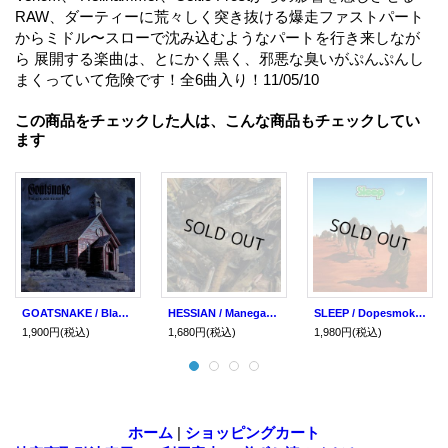
RAW、ダーティーに荒々しく突き抜ける爆走ファストパート
からミドル〜スローで沈み込むようなパートを行き来しなが
ら 展開する楽曲は、とにかく黒く、邪悪な臭いがぷんぷんし
まくっていて危険です！全6曲入り！11/05/10
この商品をチェックした人は、こんな商品もチェックしてい
ます
GOATSNAKE / Black age blues (2Lp)(cd) Southern lord
HESSIAN / Manegarmr (cd) Southern lord
SLEEP / Dopesmoker (cd) Southern lord
1,900円
(税込)
1,680円
(税込)
1,980円
(税込)
ホーム
|
ショッピングカート