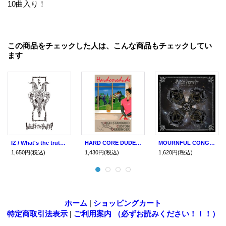
10曲入り！
この商品をチェックした人は、こんな商品もチェックしてい
ます
IZ / What's the truth? (cd) Self
HARD CORE DUDE / Highstandard Custom Derringer (tape) Royal shadow
MOURNFUL CONGREGATION / The incubus of karma (cd) Weird truth
1,650円
(税込)
1,430円
(税込)
1,620円
(税込)
ホーム
|
ショッピングカート
特定商取引法表示
|
ご利用案内 （必ずお読みください！！！）