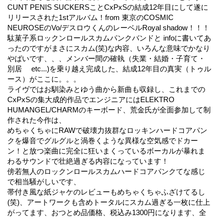
CUNT PENIS SUCKERSことCxPxSの結成12年目にして遂に
リリースされた1stアルバム！from 東京のCOSMIC
NEUROSEのVo/デスロウくんのレーベルRoyal shadow！！！
駄菓子系ロックンロールスカムパンクバンドと infoに書いてあ
ったのですがまさにスカム(笑)な内容、いろんな意味でかなり
やばいです、、、メンバー間の確執（失業・結婚・子育て・
別居 etc...)を乗り越え完成した、結成12年目の真実（トゥル
ース）がここに。。。
ライヴではお馴染みとゆう曲から新曲も収録し、これまでの
CxPxSの集大成的作品でエンジニアにはELEKTRO
HUMANGEL/CHARMのキーボード、荒金氏が全面参加して制
作された今作は、
めちゃくちゃにRAWで破壊力抜群なロッキンハードコアパン
クを爆音でグルグルと渦巻くような異様な空気感でドカー
ン！と放つ楽曲に完全に狂いまくっているボーカルが暴れま
わるサウンドで壮絶過ぎる内容になっています！
傍若無人のロックンロールスカムハードコアパンクてな感じ
で相当騒がしいです、
帯付き風な紙ジャケのレビューもめちゃくちゃふざけてるし
(笑)、アートワークも含めトータルにスカム過ぎる一枚に仕上
がってます、おつとめ品価格、税込み1300円になります、全