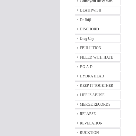
Count your lucky stars
DEATHWISH
De Stijl
DISCHORD
Drag City
EBULLITION
FILLED WITH HATE
F.O.A.D
HYDRA HEAD
KEEP IT TOGETHER
LIFE IS ABUSE
MERGE RECORDS
RELAPSE
REVELATION
RUCKTION