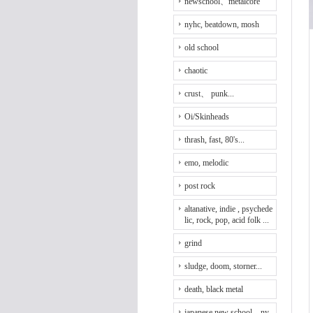
newschool、metalcore
nyhc, beatdown, mosh
old school
chaotic
crust、 punk...
Oi/Skinheads
thrash, fast, 80's...
emo, melodic
post rock
altanative, indie , psychede
lic, rock, pop, acid folk ...
grind
sludge, doom, storner...
death, black metal
japanese new school、ny