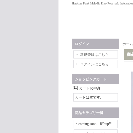
Hardcore Punk Melodic Emo Post rock Independen
ログイン
ホーム
商
新規登録はこちら
ログインはこちら
ショッピングカート
カートの中身
カートは空です。
商品カテゴリ一覧
coming soon... 8/9 up!!!