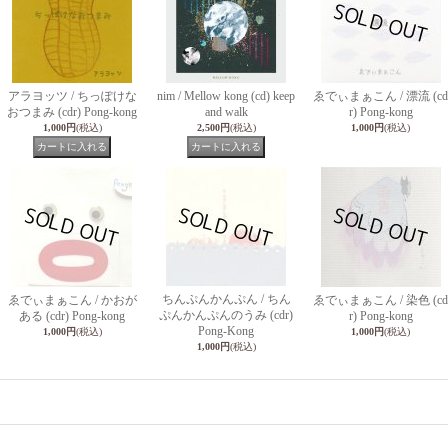
アラヨッツ / ちっぽけな
nim / Mellow kong (cd) keep
ゑでぃまぁこん / 漂流 (cd
おつまみ (cdr) Pong-kong
and walk
r) Pong-kong
1,000円
(税込)
2,500円
(税込)
1,000円
(税込)
ちんぷんかんぷん / ちん
ゑでぃまぁこん / かおが
ゑでぃまぁこん / 染色 (cd
ぷんかんぷんのうみ (cdr)
ある (cdr) Pong-kong
r) Pong-kong
Pong-Kong
1,000円
(税込)
1,000円
(税込)
1,000円
(税込)