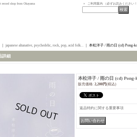
t record shop from Okayama
ご利用案内 （必ずお読みください
｜
japanese altanative, psychedelic, rock, pop, acid folk...
｜
本松洋子 / 雨の日 (cd) Pong-k
品詳細
本松洋子 / 雨の日 (cd) Pong-
販売価格
:
2,200円
(税込)
返品特約に関する重要事項