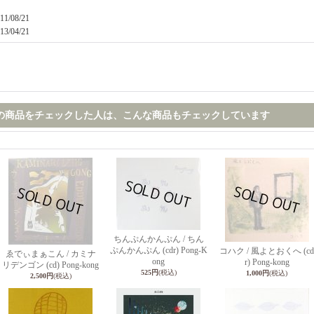
11/08/21
13/04/21
の商品をチェックした人は、こんな商品もチェックしています
ちんぷんかんぷん / ちん
ぷんかんぷん (cdr) Pong-K
コハク / 風よとおくへ (cd
ゑでぃまぁこん / カミナ
ong
r) Pong-kong
リデンゴン (cd) Pong-kong
525円
(税込)
1,000円
(税込)
2,500円
(税込)