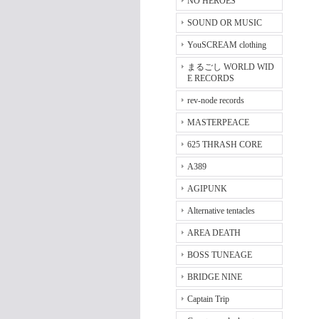
NO HEROES
SOUND OR MUSIC
YouSCREAM clothing
まるごし WORLD WID
E RECORDS
rev-node records
MASTERPEACE
625 THRASH CORE
A389
AGIPUNK
Alternative tentacles
AREA DEATH
BOSS TUNEAGE
BRIDGE NINE
Captain Trip