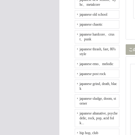
hc、metalcore
japanese old school
japanese chaotic
japanese hardcore、crus
t、punk
japanese thrash, fast, 80's
こ
style
japanese emo、melodic
japanese post rock
japanese grind, death, blac
k
japanese sludge, doom, st
orner
japanese altanative, psyche
delic, rock, pop, acid fol
k...
hip hop, club