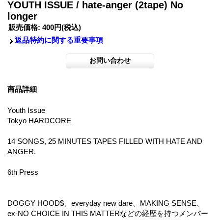
YOUTH ISSUE / hate-anger (2tape) No
longer
販売価格
:
400円
(税込)
返品特約に関する重要事項
商品詳細
Youth Issue
Tokyo HARDCORE
14 SONGS, 25 MINUTES TAPES FILLED WITH HATE AND
ANGER.
6th Press
DOGGY HOOD$、everyday new dare、MAKING SENSE、
ex-NO CHOICE IN THIS MATTERなどの経歴を持つメンバー