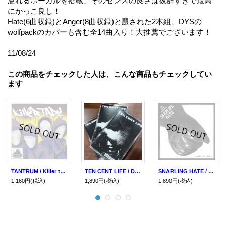
溢れるボーカルを搭載、そのセンスの良さは抜群すぎで最高
にかっこ良し！
Hate(6曲収録)とAnger(8曲収録)と題された2本組、DYSの
wolfpackのカバーも含む全14曲入り！大推薦でございます！
11/08/24
この商品をチェックした人は、こんな商品もチェックしてい
ます
TANTRUM / Killer tape (cd) Filled with hate
TEN CENT LIFE / Demo 2024 (tape) No time
SNARLING HATE / How to kill (7ep) Youth attack
1,160円
(税込)
1,890円
(税込)
1,890円
(税込)