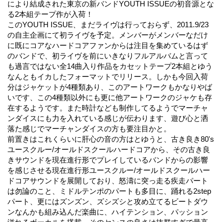
により結成された東京の新バンドYOUTH ISSUEの初音源とな
る2本組テープ作が入荷！
このYOUTH ISSUE、まだライヴは行っておらず、2011.9/23
の自主企画にて初ライヴを予定。メンバーがメンバーなだけ
に既にコアなハードコアファンからは注目を集めているはず
のバンドで、初ライヴを前にいきなりフルアルバムと言って
も過言ではない全14曲入り作品をカセットテープ2本組とゆう
なんともイカしたフォーマットでリリース。しかも今回入荷
分はジャケットが4種類あり、このアートワークもかなりやば
いです、この4種類以外にも更に他アートワークのジャケも存
在するようです。また時計なども制作してるようでマーチャ
ンダイスにも力を入れている感じが伝わります、遊び心と洒
落た感じでマーチャンダイスの方も要注目かと。
前置きはこれくらいに肝心の音の方はとゆうと、古き良き80's
ユースクルー/オールドスクールハードコアから、その古き良
きサウンドを現在進行形でプレイしているバンドからの影響
を感じさせる現在進行形ユースクルー/オールドスクールハー
ドコアサウンドを展開しており、怒濤に突っ走る疾走パート
は勿論のこと、ミドルテンポのパートも多目に、踊れる2step
パート、更にはズンズン、ズシズシと攻め立てるビートダウ
ンなんかも組み込んだ楽曲に、ハイテンション、パッション