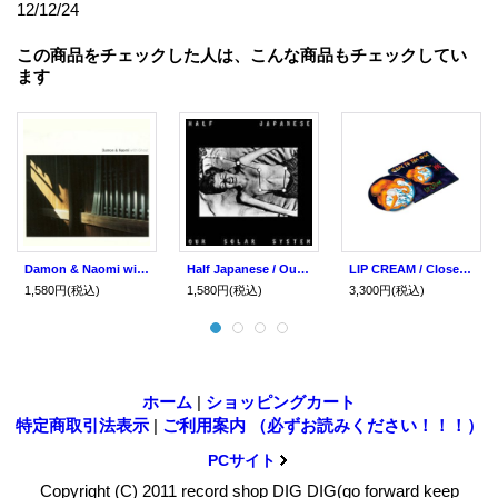
12/12/24
この商品をチェックした人は、こんな商品もチェックしてい
ます
Damon & Naomi with Ghost / Damon & Naomi with Ghost (cd) Drag City
Half Japanese / Our Solar System (cd) Drag City
LIP CREAM / Close to The Edge (cd)(Lp)(tape) Relapse
1,580円
(税込)
1,580円
(税込)
3,300円
(税込)
ホーム
|
ショッピングカート
特定商取引法表示
|
ご利用案内 （必ずお読みください！！！）
PCサイト
Copyright (C) 2011 record shop DIG DIG(go forward keep