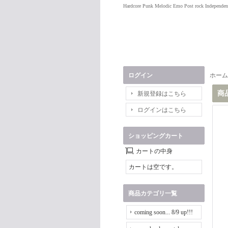
Hardcore Punk Melodic Emo Post rock Independen
ログイン
ホーム
商
新規登録はこちら
ログインはこちら
ショッピングカート
カートの中身
カートは空です。
商品カテゴリ一覧
coming soon... 8/9 up!!!