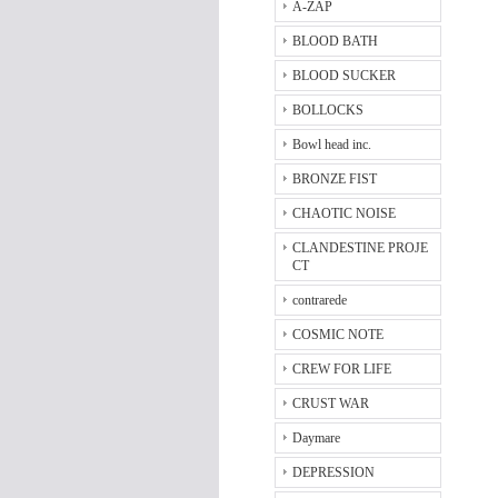
A-ZAP
BLOOD BATH
BLOOD SUCKER
BOLLOCKS
Bowl head inc.
BRONZE FIST
CHAOTIC NOISE
CLANDESTINE PROJE
CT
contrarede
COSMIC NOTE
CREW FOR LIFE
CRUST WAR
Daymare
DEPRESSION