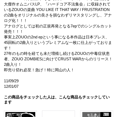
大傑作オムニバスLP、「ハードコア不法集会」に収録されて
いるZOUOの楽曲 YOU LIKE IT THAT WAY / FRUSTRATION
の2曲をオリジナルの良さを損なわずリマスタリングし、アナ
ログ化！！！
アナログとしては初の正規再発となる7epでのシングルカット
発売！！！
事実上ZOUOの2nd epという事になる本作品は日本プレス、
45回転の2曲入りというプレミアムな一枚に仕上がっておりま
す！
27年のもの時を経ても未だ増殖し続けるZOUOの中毒症状患
者、ZOUO ZOMBIESに向けてCRUST WARからのリリース！
2曲入り！
即売り切れ必至！急げ！特に岡山の人！
11/09/29
12/01/07
この商品をチェックした人は、こんな商品もチェックしてい
ます