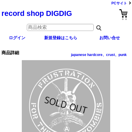
PCサイト
record shop DIGDIG
ログイン
新規登録はこちら
お問い合せ
商品詳細
japanese hardcore、crust、punk