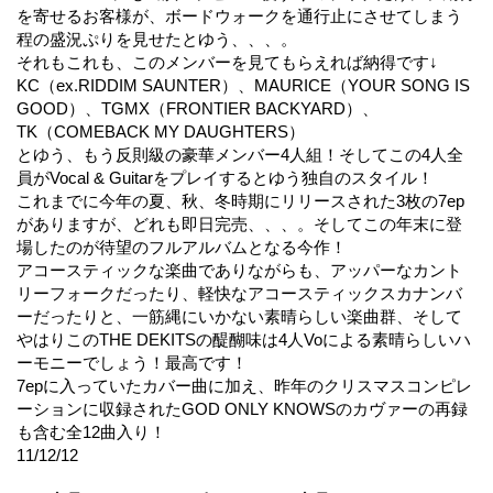
を寄せるお客様が、ボードウォークを通行止にさせてしまう
程の盛況ぷりを見せたとゆう、、、。
それもこれも、このメンバーを見てもらえれば納得です↓
KC（ex.RIDDIM SAUNTER）、MAURICE（YOUR SONG IS
GOOD）、TGMX（FRONTIER BACKYARD）、
TK（COMEBACK MY DAUGHTERS）
とゆう、もう反則級の豪華メンバー4人組！そしてこの4人全
員がVocal & Guitarをプレイするとゆう独自のスタイル！
これまでに今年の夏、秋、冬時期にリリースされた3枚の7ep
がありますが、どれも即日完売、、、。そしてこの年末に登
場したのが待望のフルアルバムとなる今作！
アコースティックな楽曲でありながらも、アッパーなカント
リーフォークだったり、軽快なアコースティックスカナンバ
ーだったりと、一筋縄にいかない素晴らしい楽曲群、そして
やはりこのTHE DEKITSの醍醐味は4人Voによる素晴らしいハ
ーモニーでしょう！最高です！
7epに入っていたカバー曲に加え、昨年のクリスマスコンピレ
ーションに収録されたGOD ONLY KNOWSのカヴァーの再録
も含む全12曲入り！
11/12/12