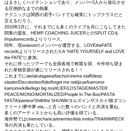
はまさしくハイテンションであり、メンバー3人から放出させ
る圧倒的なまでの熱量、
テクニックは関西の若手バンドでも確実にトップクラスだと
言えるだろう。
2010年2月に、それまでにも多くのライブを共にこなしてきた
関東の盟友、HEMP COACHING JUICERとのSPLIT CDを
Impulserecordsよりリリース。
同年、現seasonのメンバーが運営する、LOVEtheFATE
recordsよりリリースされたV.A "HATE YOURSELF and LOVE
the FATE"に参加。
それに伴ったツアーでも全国各地で称賛を得、今作待ち望ま
れた単独音源が遂にリリースされる！！
これまでにaie/akutagawa/bacho/cinema staff/deep
slauter/Discotortion/folio/forget me not/jizue/kamome
kamome/killie/lego big morl/L!EF/LOSTAGE/MASTER
PEACE/MONO/MORTALIZED/People In The Box/PASTA
FASTA/pasteur/Shift/the SHUWA/ヨルズインザスカイ/猿ダコン
クリート/夢中夢 eta....と言った数々のバンドと共演を重ね、
多くのアーティストからも高い評価を得ている。
海外勢ではcinemechanica/enemies/tela melos/TRAINWRECK
等の共演も果たしている。