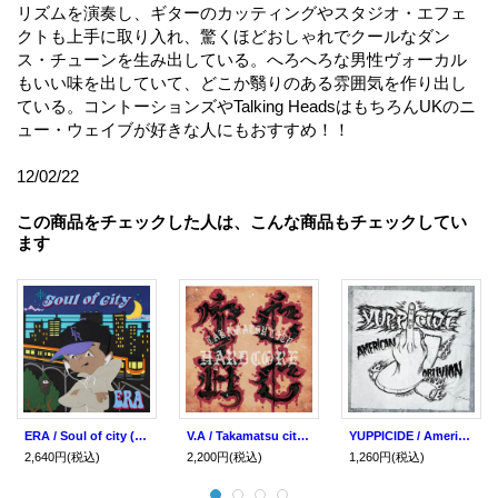
リズムを演奏し、ギターのカッティングやスタジオ・エフェ
クトも上手に取り入れ、驚くほどおしゃれでクールなダン
ス・チューンを生み出している。へろへろな男性ヴォーカル
もいい味を出していて、どこか翳りのある雰囲気を作り出し
ている。コントーションズやTalking HeadsはもちろんUKのニ
ュー・ウェイブが好きな人にもおすすめ！！
12/02/22
この商品をチェックした人は、こんな商品もチェックしてい
ます
ERA / Soul of city (cd) Howlow
V.A / Takamatsu city Hardcore (2cd) Impulse
YUPPICIDE / American oblivion (cd) Dead city/Wd sounds
2,640円
(税込)
2,200円
(税込)
1,260円
(税込)