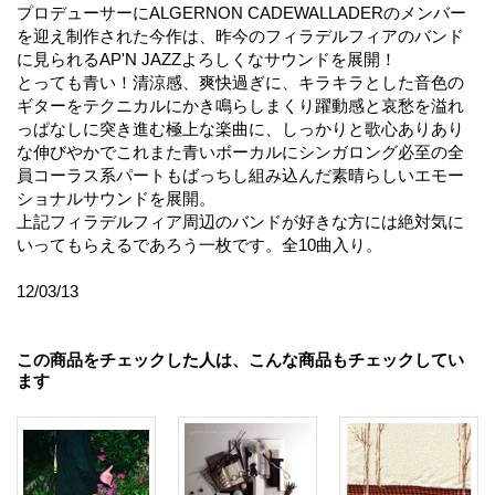
プロデューサーにALGERNON CADEWALLADERのメンバー
を迎え制作された今作は、昨今のフィラデルフィアのバンド
に見られるAP'N JAZZよろしくなサウンドを展開！
とっても青い！清涼感、爽快過ぎに、キラキラとした音色の
ギターをテクニカルにかき鳴らしまくり躍動感と哀愁を溢れ
っぱなしに突き進む極上な楽曲に、しっかりと歌心ありあり
な伸びやかでこれまた青いボーカルにシンガロング必至の全
員コーラス系パートもばっちし組み込んだ素晴らしいエモー
ショナルサウンドを展開。
上記フィラデルフィア周辺のバンドが好きな方には絶対気に
いってもらえるであろう一枚です。全10曲入り。
12/03/13
この商品をチェックした人は、こんな商品もチェックしてい
ます