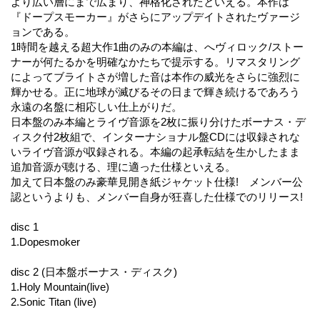
より広い層にまで広まり、神格化されたといえる。本作は
『ドープスモーカー』がさらにアップデイトされたヴァージ
ョンである。
1時間を越える超大作1曲のみの本編は、へヴィロック/ストー
ナーが何たるかを明確なかたちで提示する。リマスタリング
によってブライトさが増した音は本作の威光をさらに強烈に
輝かせる。正に地球が滅びるその日まで輝き続けるであろう
永遠の名盤に相応しい仕上がりだ。
日本盤のみ本編とライヴ音源を2枚に振り分けたボーナス・デ
ィスク付2枚組で、インターナショナル盤CDには収録されな
いライヴ音源が収録される。本編の起承転結を生かしたまま
追加音源が聴ける、理に適った仕様といえる。
加えて日本盤のみ豪華見開き紙ジャケット仕様! メンバー公
認というよりも、メンバー自身が狂喜した仕様でのリリース!
disc 1
1.Dopesmoker
disc 2 (日本盤ボーナス・ディスク)
1.Holy Mountain(live)
2.Sonic Titan (live)