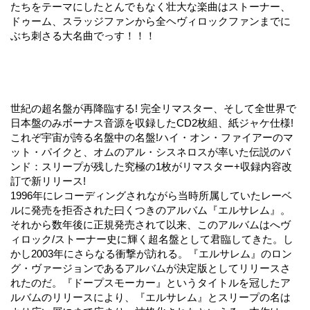
たちをテーマにしたとんでもなく壮大な楽曲はストーナー、
ドゥーム、スラッジファンから全ヘヴィロックファンまでに
ぶち刺さる大名曲でっす！！！
世紀の超名盤が再降臨する! 完全リマスター、そして全世界で
日本盤のみボーナス音源を収録したCD2枚組、紙ジャケ仕様!
これぞ宇宙が誇る名盤中の名盤!ハイ・オン・ファイアーのマ
ット・パイクと、オムのアル・シスネロスが率いた伝説のバ
ンド：スリープが残した究極の1枚がリマスター+収録内容改
訂で新リリース!
1996年にレコーディングされながら当時所属していたレーベ
ルに発売を拒否された曰くつきのアルバム『エルサレム』。
それから数年後に正規発売されて以来、このアルバムはへヴ
ィロック/ストーナー史に輝く超名盤として君臨してきた。し
かし2003年にさらなる衝撃が訪れる。『エルサレム』のロン
グ・ヴァージョンであるアルバムが決定版としてリリースさ
れたのだ。『ドープスモーカー』というタイトルを冠したア
ルバムのリリースにより、『エルサレム』とスリープの名は