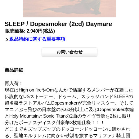
SLEEP / Dopesmoker (2cd) Daymare
販売価格
:
2,940円
(税込)
返品特約に関する重要事項
商品詳細
再入荷！
現在はHigh on fireやOmなんかで活躍するメンバーが在籍した
伝説的なUSストーナー、ドゥーム、スラッジバンドSLEEPの
超名盤ラストアルバムDopesmokerが完全リマスター、そして
マニアぶっ飛びの日本盤のみ60分以上に及ぶDopesmoker本編
とHoly MountainとSonic Titanの2曲のライヴ音源を2枚に振り
分けたボーナスディスク付豪華2枚組仕様！！！
どこまでもズッブズッブのドッヨーンドッヨーンに逝かされ
る、聖地エルサレムに向かい砂漠を旅するマリファナ騎士団