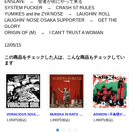
ENSLAVE → 聖者が街にやって来る
SYSTEM FUCKER → CRASH ST RULES
YUMIKES and the ZYA'NOSE → LAUGHIN' ROLL
LAUGHIN' NOSE OSAKA SUPPORTER → GET THE
GLORY
ORIGIN OF (M) → I CAN'T TRUST A WOMAN
12/05/15
この商品をチェックした人は、こんな商品もチェックしてい
ます
VORACIOUS SOUL / ADRENALIN STORM (cd) MCR company
MUKEKA DI RATO / CARNE (cd) MCR company
ADIXION / 不条理チャンネル (cd) MCR company
1,050円
(税込)
1,890円
(税込)
1,890円
(税込)