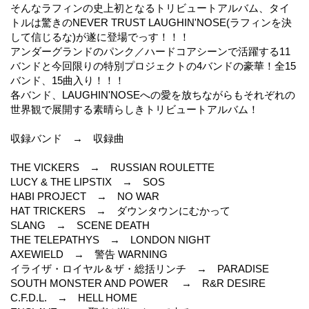
そんなラフィンの史上初となるトリビュートアルバム、タイ
トルは驚きのNEVER TRUST LAUGHIN'NOSE(ラフィンを決
して信じるな)が遂に登場でっす！！！
アンダーグランドのパンク／ハードコアシーンで活躍する11
バンドと今回限りの特別プロジェクトの4バンドの豪華！全15
バンド、15曲入り！！！
各バンド、LAUGHIN'NOSEへの愛を放ちながらもそれぞれの
世界観で展開する素晴らしきトリビュートアルバム！
収録バンド → 収録曲
THE VICKERS → RUSSIAN ROULETTE
LUCY & THE LIPSTIX → SOS
HABI PROJECT → NO WAR
HAT TRICKERS → ダウンタウンにむかって
SLANG → SCENE DEATH
THE TELEPATHYS → LONDON NIGHT
AXEWIELD → 警告 WARNING
イライザ・ロイヤル＆ザ・総括リンチ → PARADISE
SOUTH MONSTER AND POWER → R&R DESIRE
C.F.D.L. → HELL HOME