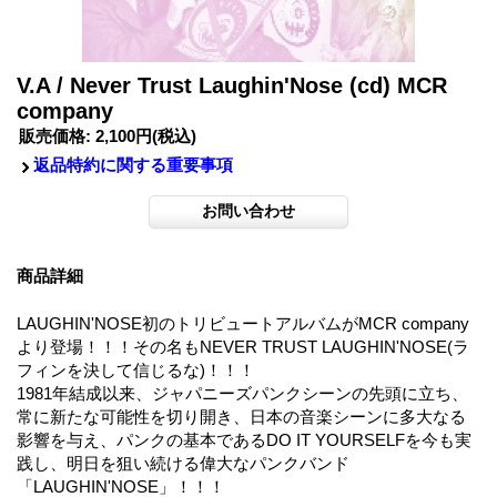
V.A / Never Trust Laughin'Nose (cd) MCR
company
販売価格
:
2,100円
(税込)
返品特約に関する重要事項
商品詳細
LAUGHIN'NOSE初のトリビュートアルバムがMCR company
より登場！！！その名もNEVER TRUST LAUGHIN'NOSE(ラ
フィンを決して信じるな)！！！
1981年結成以来、ジャパニーズパンクシーンの先頭に立ち、
常に新たな可能性を切り開き、日本の音楽シーンに多大なる
影響を与え、パンクの基本であるDO IT YOURSELFを今も実
践し、明日を狙い続ける偉大なパンクバンド
「LAUGHIN'NOSE」！！！