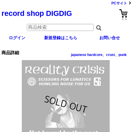
PCサイト
record shop DIGDIG
ログイン
新規登録はこちら
お問い合せ
商品詳細
japanese hardcore、crust、punk