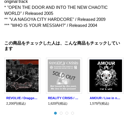
original track
* "OPEN THE DOOR AND INTO THE NEW CHAOTIC
WORLD" / Released 2005
** "V.A NAGOYA CITY HARDCORE" / Released 2009
*** "WHO IS YOUR MESSIAH?" / Released 2004
この商品をチェックした人は、こんな商品もチェックしてい
ます
REVOLVE / Dragged into extinction (cd) Dead sky
REALITY CRISIS / Not bound by the past. we live in the present (Lp) Prank
AMOUR / Live in now (cd) MCR company
2,200円
(税込)
1,620円
(税込)
1,575円
(税込)