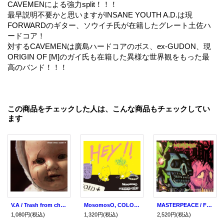
CAVEMENによる強力split！！！
最早説明不要かと思いますがINSANE YOUTH A.D.は現
FORWARDのギター、ソウイチ氏が在籍したグレート土佐ハ
ードコア！
対するCAVEMENは廣島ハードコアのボス、ex-GUDON、現
ORIGIN OF [M]のガイ氏も在籍した異様な世界観をもった最
高のバンド！！！
この商品をチェックした人は、こんな商品もチェックしてい
ます
V.A / Trash from chaos #3 (cd) 男道
MosomosO, COLOR ME BLOOD RED / split -Hey!!- (cd) 男道 Dan -doh
MASTERPEACE / Future revolution (cd) 男道
1,080円
(税込)
1,320円
(税込)
2,520円
(税込)