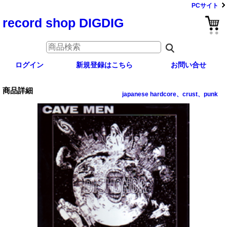
PCサイト
record shop DIGDIG
ログイン
新規登録はこちら
お問い合せ
商品詳細
japanese hardcore、crust、punk