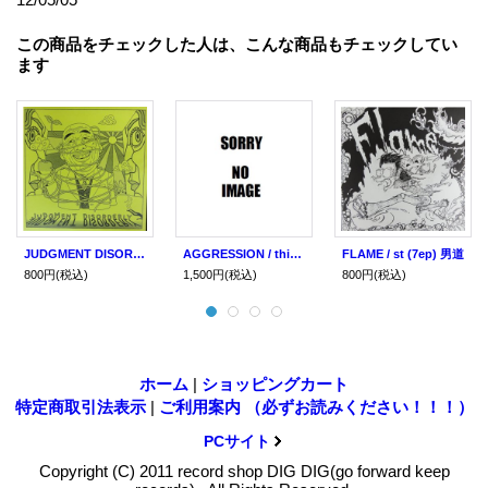
この商品をチェックした人は、こんな商品もチェックしてい
ます
JUDGMENT DISORDERLY / Low power (7ep) 男道
AGGRESSION / this is aggression (cd) 男道
FLAME / st (7ep) 男道
800円
(税込)
1,500円
(税込)
800円
(税込)
ホーム
|
ショッピングカート
特定商取引法表示
|
ご利用案内 （必ずお読みください！！！）
PCサイト
Copyright (C) 2011 record shop DIG DIG(go forward keep