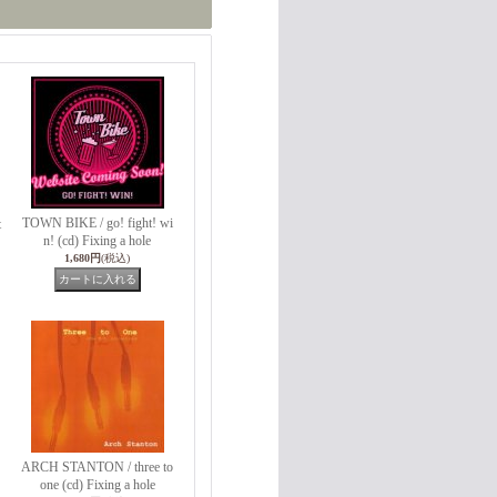
TOWN BIKE / go! fight! wi
t
n! (cd) Fixing a hole
1,680円
(税込)
ARCH STANTON / three to
one (cd) Fixing a hole