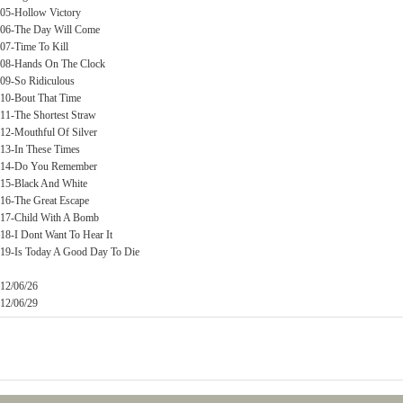
05-Hollow Victory
06-The Day Will Come
07-Time To Kill
08-Hands On The Clock
09-So Ridiculous
10-Bout That Time
11-The Shortest Straw
12-Mouthful Of Silver
13-In These Times
14-Do You Remember
15-Black And White
16-The Great Escape
17-Child With A Bomb
18-I Dont Want To Hear It
19-Is Today A Good Day To Die
12/06/26
12/06/29