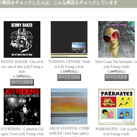
の商品をチェックした人は、こんな商品もチェックしています
KENNY BAKER / Out of th
TURNING CENTER / With
Here Come The Intrepids / s
ere, out of time (cd) Fixing a
er (cd) Fixing a hole
(cd) Fixing a hole
hole
1,320円
(税込)
1,200円
(税込)
1,728円
(税込)
ARCH STANTON, COBR
JOYRIDERS / Cathedral Gla
PARKMATES / Life is park
AHEAD / End-Start split (c
sgow Cross (cd) Fixing a hol
(cd) Fixing a hole