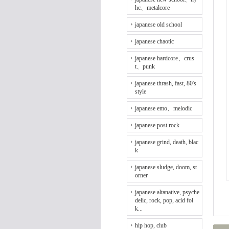
hc、metalcore
japanese old school
japanese chaotic
japanese hardcore、crus
t、punk
japanese thrash, fast, 80's
style
japanese emo、melodic
japanese post rock
japanese grind, death, blac
k
japanese sludge, doom, st
orner
japanese altanative, psyche
delic, rock, pop, acid fol
k...
hip hop, club