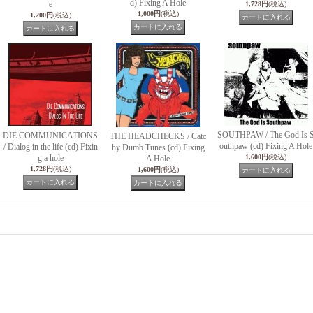
d) Fixing A Hole
e
1,728円
(税込)
1,000円
(税込)
1,200円
(税込)
SOUTHPAW / The God Is 
DIE COMMUNICATIONS
THE HEADCHECKS / Catc
outhpaw (cd) Fixing A Hole
/ Dialog in the life (cd) Fixin
hy Dumb Tunes (cd) Fixing
g a hole
1,600円
(税込)
A Hole
1,728円
(税込)
1,600円
(税込)