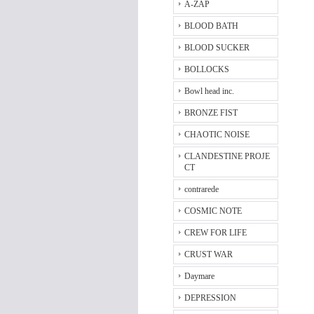
A-ZAP
BLOOD BATH
BLOOD SUCKER
BOLLOCKS
Bowl head inc.
BRONZE FIST
CHAOTIC NOISE
CLANDESTINE PROJE
CT
contrarede
COSMIC NOTE
CREW FOR LIFE
CRUST WAR
Daymare
DEPRESSION