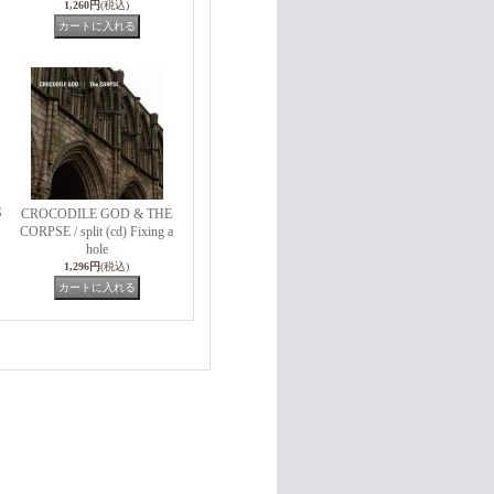
1,260円
(税込)
S
CROCODILE GOD & THE
CORPSE / split (cd) Fixing a
hole
1,296円
(税込)