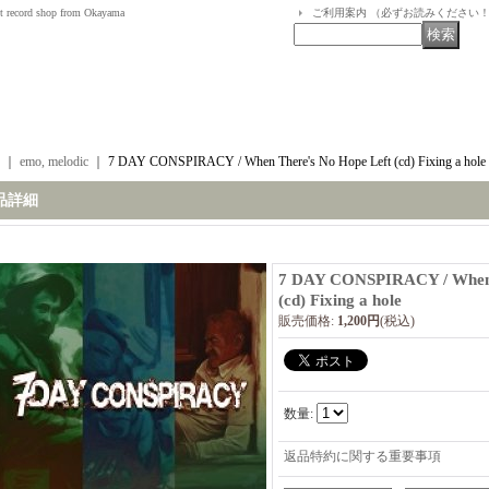
t record shop from Okayama
ご利用案内 （必ずお読みください
｜
emo, melodic
｜
7 DAY CONSPIRACY / When There's No Hope Left (cd) Fixing a hole
品詳細
7 DAY CONSPIRACY / When 
(cd) Fixing a hole
販売価格
:
1,200円
(税込)
数量
:
返品特約に関する重要事項