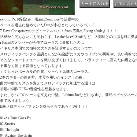
｜
ex-Snuffでお馴染み、現在はSouthportで活躍中の
ベースを過去に務めていたDanが中心となっているバンド、
7 Days Conspriacyのデビューアルバム！from 広島のFixing a holeより！！！
結成から間もないにも関わらず、LeatherfaceやSnuffなど、大御所との共演を既に
r Patrolのメンバーが今作でコーラスに参加したのは
イギリス本国での期待の大きさを証明するかのようです。
メロディックパンクを基調としながら随所にスカやカリプソの風味や、良い意味で
ア的なショートチューンを織り交ぜておりまして、バラエティーに富んだ内容となり
る事なく聴ける音源となっております。
くぐもったボーカルの性質、シャウト気味のコーラス、
2本のギターの絡み方、木琴を用いたインストの曲、
曲の中盤でリズムを変えてメロディックに加速する辺りは
初期-中期NOFXの音楽性を想起させます。
また、かつてのシーンを支えた中堅、Lithium Joeなどにも通じ、前述のビッグネ
事でありましょう。
B級メロディックファンを唸らせるであろう1枚！！！
01-As Time Goes By
02-Stories
03-The Light
04-Against The Grain