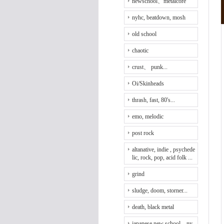
newschool、metalcore
nyhc, beatdown, mosh
old school
chaotic
crust、 punk...
Oi/Skinheads
thrash, fast, 80's...
emo, melodic
post rock
altanative, indie , psychede
lic, rock, pop, acid folk ...
grind
sludge, doom, storner...
death, black metal
japanese new school、ny