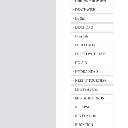
Count your lucky stars
DEATHWISH
De Stijl
DISCHORD
Drag City
EBULLITION
FILLED WITH HATE
F.O.A.D
HYDRA HEAD
KEEP IT TOGETHER
LIFE IS ABUSE
MERGE RECORDS
RELAPSE
REVELATION
RUCKTION