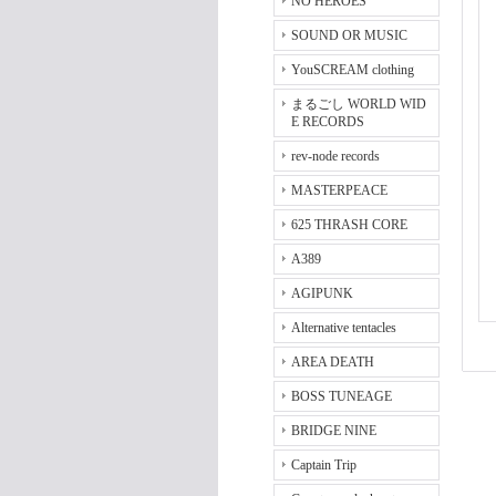
NO HEROES
SOUND OR MUSIC
YouSCREAM clothing
まるごし WORLD WID
E RECORDS
rev-node records
MASTERPEACE
625 THRASH CORE
A389
AGIPUNK
Alternative tentacles
AREA DEATH
BOSS TUNEAGE
BRIDGE NINE
Captain Trip