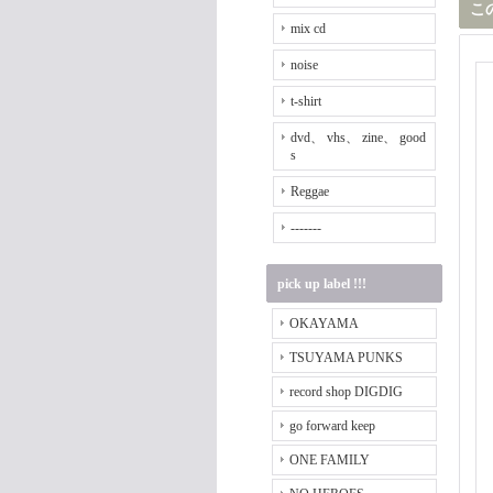
こ
mix cd
noise
t-shirt
dvd、 vhs、 zine、 good
s
Reggae
-------
pick up label !!!
OKAYAMA
TSUYAMA PUNKS
record shop DIGDIG
go forward keep
ONE FAMILY