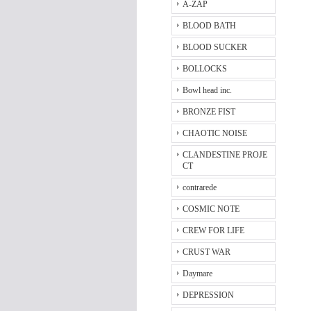
A-ZAP
BLOOD BATH
BLOOD SUCKER
BOLLOCKS
Bowl head inc.
BRONZE FIST
CHAOTIC NOISE
CLANDESTINE PROJE
CT
contrarede
COSMIC NOTE
CREW FOR LIFE
CRUST WAR
Daymare
DEPRESSION