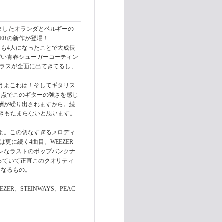
だきましたオランダとベルギーの
ERの新作が登場！
ーも4人になったことで大成長
ぱい青春シューガーコーティン
ーラスが全面に出てきてるし、
うよこれは！そしてギタリス
時点でこのギターの強さを感じ
酬が繰り出されますから。続
好きもたまらないと思います。
よ。この切なすぎるメロディ
更に続く4曲目。WEEZER
ンなラストのポップパンクナ
っていて正直このクオリティ
くなるもの。
ZER、STEINWAYS、PEAC