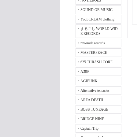
NO HEROES
SOUND OR MUSIC
YouSCREAM clothing
まるごし WORLD WID
E RECORDS
rev-node records
MASTERPEACE
625 THRASH CORE
A389
AGIPUNK
Alternative tentacles
AREA DEATH
BOSS TUNEAGE
BRIDGE NINE
Captain Trip