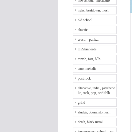
newschool、metalcore
nyhc, beatdown, mosh
old school
chaotic
crust、 punk...
Oi/Skinheads
thrash, fast, 80's...
emo, melodic
post rock
altanative, indie , psychede
lic, rock, pop, acid folk ...
grind
sludge, doom, storner...
death, black metal
japanese new school、ny