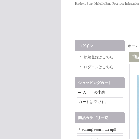
Hardcore Punk Melodic Emo Post rock Independen
ログイン
ホーム
商
新規登録はこちら
ログインはこちら
ショッピングカート
カートの中身
カートは空です。
商品カテゴリ一覧
coming soon... 8/2 up!!!