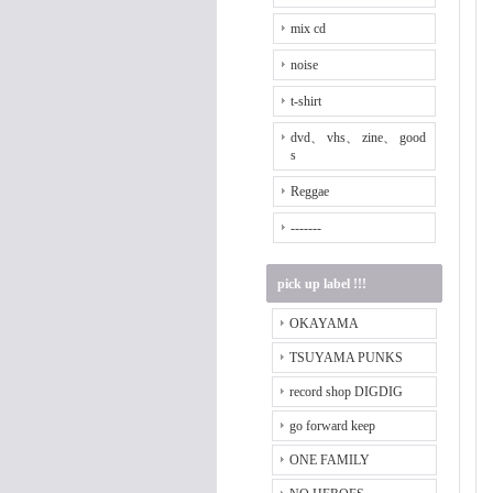
mix cd
noise
t-shirt
dvd、 vhs、 zine、 good
s
Reggae
-------
pick up label !!!
OKAYAMA
TSUYAMA PUNKS
record shop DIGDIG
go forward keep
ONE FAMILY