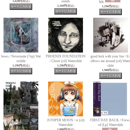
ounds
1,620円
(税込)
lide
2,160円
(税込)
1,296円
(税込)
bows / Neverunite (7ep) Wat
PHOENIX FOUNDATION
good luck with your fun / It 
erslide
/ Closer (cd) Waterslide
ollows me around (cd) Wate
slide
1,296円
(税込)
1,296円
(税込)
1,980円
(税込)
JUNIPER MOON / st (cd)
FIRST DAY BACK / Forw
Waterslide
rd (Lp) Waterslide
1,800円
(税込)