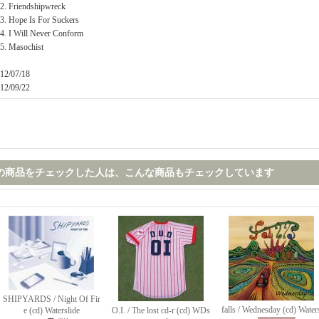
2. Friendshipwreck
3. Hope Is For Suckers
4. I Will Never Conform
5. Masochist
12/07/18
12/09/22
の商品をチェックした人は、こんな商品もチェックしています
SHIPYARDS / Night Of Fir
falls / Wednesday (cd) Water
e (cd) Waterslide
O.I. / The lost cd-r (cd) WDs