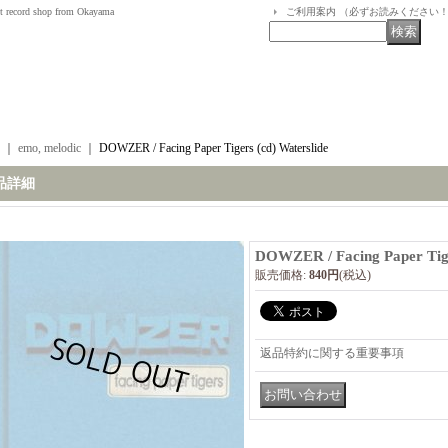
t record shop from Okayama
ご利用案内 （必ずお読みください
｜
emo, melodic
｜
DOWZER / Facing Paper Tigers (cd) Waterslide
品詳細
DOWZER / Facing Paper Tige
販売価格
:
840円
(税込)
返品特約に関する重要事項