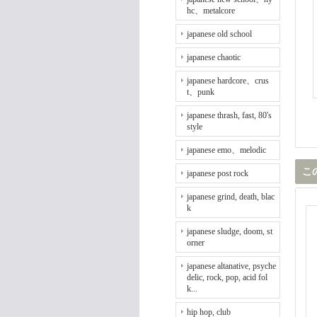
hc、metalcore
japanese old school
japanese chaotic
japanese hardcore、crus
t、punk
japanese thrash, fast, 80's
style
japanese emo、melodic
こ
japanese post rock
japanese grind, death, blac
k
japanese sludge, doom, st
orner
japanese altanative, psyche
delic, rock, pop, acid fol
k...
hip hop, club