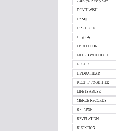
Count your lucky stars
DEATHWISH
De Stijl
DISCHORD
Drag City
EBULLITION
FILLED WITH HATE
F.O.A.D
HYDRA HEAD
KEEP IT TOGETHER
LIFE IS ABUSE
MERGE RECORDS
RELAPSE
REVELATION
RUCKTION