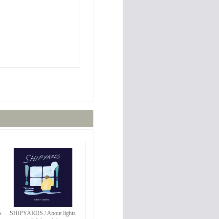
s
SHIPYARDS / About lights