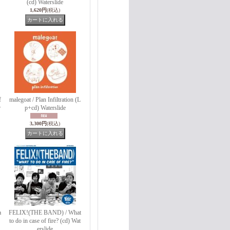
(cd) Waterslide
1,620円
(税込)
f
malegoat / Plan Infiltration (L
r
p+cd) Waterslide
3,300円
(税込)
a
FELIX!(THE BAND) / What
to do in case of fire? (cd) Wat
erslide