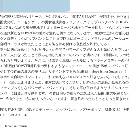
WATERSLIDEからリリースした2ndアルバム「NOT AS PLANT」が好評をいた
国境の町、ローセンダールの男女混成青春メロディック/ポップパンクバンドDOWZ
2ndアルバムの反響が現地でもよくヨーロッパ各地をツアーを回り、さらにメンバ
を遂げ新たなDOWZERの魅力が溢れる傑作になっています。 絶妙な泣きの甘酸っ
グメロディック/ポップパンクにこれまで以上に紅一点サンドラちゃんのガールコ
合唱コーラスが増えたことにより胸を締め付ける哀愁感が炸裂してる！
本当に胸が締め付けられる切なさが全開でパワーポップ好きな人も気に入るでしょ
トが二人になったことで厚みを増したギターのパワーが凄いです。1曲目のリフの
られると思いますよ。そこに、ほぼ男女混成ボーカルによるキラーメロディーの応
く2曲目はDOWZER節炸裂の流れるようなメロディー、この曲はUSポップパンク
そして今作品の最大の盛り上がりポイントでもある3曲目「Hope Is For Suckers」！
後半の大合唱のリフレイン、これで燃えないメロディック好きな人いないでしょう
ーもう涙が止まりませんよ。絶対に聴いてください。DOWZERの成長が見られるのは
ファンびっくりなパワーポップパンクです。そして再び跳ねるようなリズムのファ
ンバーに自然と体が動きます。 今作は現状の彼らを詰め込んだ新曲5曲の収録とな
ーで5曲だけというのがもったいないですよ。聴き終わったらもっともっと聴きた
FOR FANS OF： 90'sメロディック、ポップパンク、パワーポップ、BLINK182、WEE
E OF BREAD、etc...
1. Denied in Return