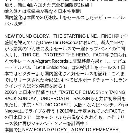
加え、新曲4曲を加えた完全初回限定2枚組!!
輸入盤とは収録曲が異なる日本特別盤!!
国内盤化は本国で30万枚以上をセールスしたデビュー・アル
バム以来!!
NEW FOUND GLORY、THE STARTING LINE、FINCH等で全
盛期を迎えていたDrive-Thru Recordsにおいて、新人でEPな
がら驚異の17万枚に及ぶセールスで一躍トップバンドの仲間
入りし、THRICE、PROTEST THE HERO、FACT等で知られ
る大手レーベルVagrant Recordsに電撃移籍を果たし、デビュ
ー・アルバム「Let It Enfold You」は30枚以上をセールス！日
本ではビクターより国内盤化され好セールスを記録！これま
でにリリースされた4作品はすべてビルボードチャートにラン
クインするほどの実績を誇る！
2006年に日本で開催された"TASTE OF CHAOS"にてTAKING
BACK SUNDAY、UNDEROATH、SAOSINらと共に初来日を
果たし、東京・STUDIO COAST、大阪・なんばハッチ、Zepp
Nagoyaにてライブを行う！2010年に予定されていたFACTと
の再来日ツアーはキャンセルを余儀なくされるも、本作リリ
ース後に再びジャパン・ツアーを計画中！
本国ではNEW FOUND GLORY、A DAY TO REMEMBER、