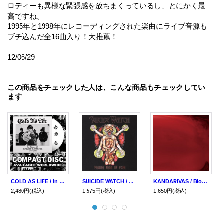
ロディーも異様な緊張感を放ちまくっているし、とにかく最
高ですね。
1995年と1998年にレコーディングされた楽曲にライブ音源も
ブチ込んだ全16曲入り！大推薦！
12/06/29
この商品をチェックした人は、こんな商品もチェックしてい
ます
COLD AS LIFE / In memory of Rodney A. Barger (cd) A389
SUICIDE WATCH / Figure head of pain (cd) Mosh tuneage
KANDARIVAS / Blood surgical death (cd) Obliteration
2,480円
(税込)
1,575円
(税込)
1,650円
(税込)