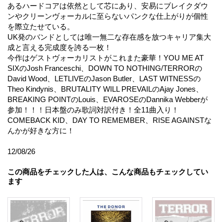
あるハードコアは依然として芯にあり、安易にブレイクダウ
ンやクリーンヴォーカルに至らないパンクな仕上がりが個性
を際立たせている。
UK発のバンドとしては唯一無二な存在感を放つキャリア集大
成と言える完成度を誇る一枚！
今作はゲストヴォーカリストがこれまた豪華！YOU ME AT
SIXのJosh Franceschi、DOWN TO NOTHING/TERRORの
David Wood、LETLIVEのJason Butler、LAST WITNESSの
Theo Kindynis、BRUTALITY WILL PREVAILのAjay Jones、
BREAKING POINTのLouis、EVAROSEのDannika Webberが
参加！！！日本盤のみ歌詞対訳付き！全11曲入り！
COMEBACK KID、DAY TO REMEMBER、RISE AGAINSTな
んかが好きな方に！
12/08/26
この商品をチェックした人は、こんな商品もチェックしてい
ます