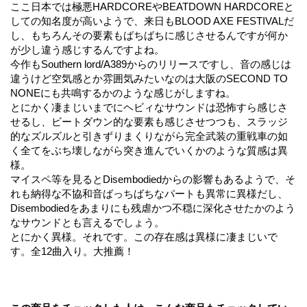
ここ日本では極悪HARDCOREやBEATDOWN HARDCOREと
しての知名度が高いようで、来日もBLOOD AXE FESTIVALだ
し、もちろんその要素もばちばちに感じさせるんですが何か
が少し違う感じするんですよね。
今作もSouthern lord/A389からのリリースですし、音の感じは
違うけど空気感とか雰囲気みたいなのは大阪のSECOND TO
NONEにも共鳴するかのような感じがしますね。
とにかく凄まじいまでにヘビィなサウンドは恐怖すら感じさ
せるし、ビートダウン的な要素も感じさせつつも、スラッジ
的なズルズルと引きずりまくりながら完全武装の重戦車の如
く全てをぶち壊しながら突き進んでいくかのような質感は異
様。
マイスペ等を見るとDisembodiedからの影響もあるようで、そ
れも納得な不協和音ばっちばちなパートも異常に異様だし、
Disembodiedをあまりにも残虐かつ不穏に深化させたかのよう
なサウンドとも言えるでしょう。
とにかく異様。それです。この存在感は異様に凄まじいで
す。全12曲入り。大推薦！