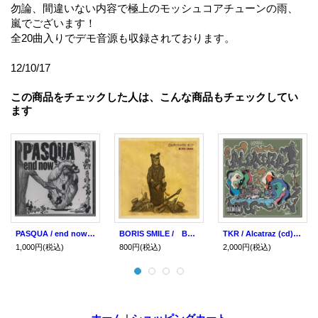
勿論、間違いない内容で極上のモッシュコアチューンの雨、
嵐でございます！
全20曲入りでデモ音源も収録されております。
12/10/17
この商品をチェックした人は、こんな商品もチェックしてい
ます
PASQUA / end now (cd) CABOOSE RECORDINGS
BORIS SMILE / Beartooh （ｃｄ） Count your lucky star
TKR / Alcatraz (cd) Self
1,000円
(税込)
800円
(税込)
2,000円
(税込)