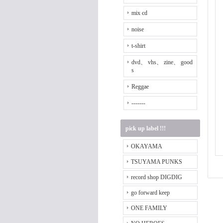
mix cd
noise
t-shirt
dvd、 vhs、 zine、 good
s
Reggae
-------
pick up label !!!
OKAYAMA
TSUYAMA PUNKS
record shop DIGDIG
go forward keep
ONE FAMILY