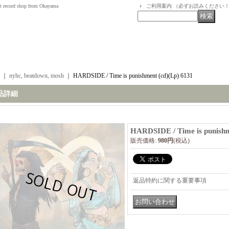
t record shop from Okayama
ご利用案内 （必ずお読みください
｜
nyhc, beatdown, mosh
｜
HARDSIDE / Time is punishment (cd)(Lp) 6131
品詳細
HARDSIDE / Time is punishm
販売価格
:
980円
(税込)
返品特約に関する重要事項