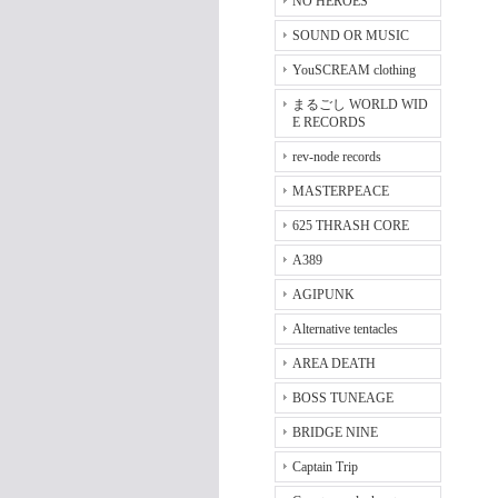
NO HEROES
SOUND OR MUSIC
YouSCREAM clothing
まるごし WORLD WID
E RECORDS
rev-node records
MASTERPEACE
625 THRASH CORE
A389
AGIPUNK
Alternative tentacles
AREA DEATH
BOSS TUNEAGE
BRIDGE NINE
Captain Trip