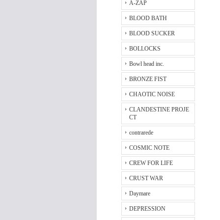
A-ZAP
BLOOD BATH
BLOOD SUCKER
BOLLOCKS
Bowl head inc.
BRONZE FIST
CHAOTIC NOISE
CLANDESTINE PROJE
CT
contrarede
COSMIC NOTE
CREW FOR LIFE
CRUST WAR
Daymare
DEPRESSION