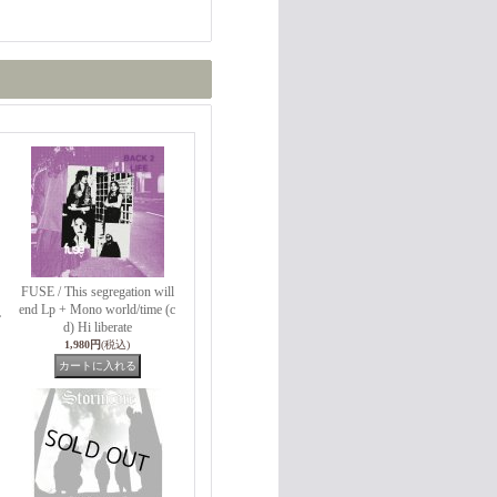
FUSE / This segregation will
end Lp + Mono world/time (c
L
d) Hi liberate
1,980円
(税込)