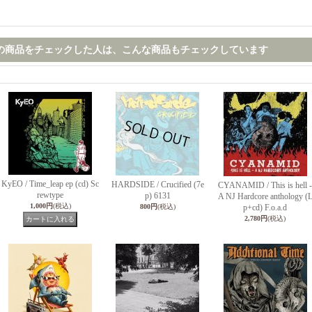
の商品をチェックした人は、こんな商品もチェックしています
KyEO / Time_leap ep (cd) Sc
HARDSIDE / Crucified (7e
CYANAMID / This is hell -
rewtype
p) 6131
A NJ Hardcore anthology (
1,000円
(税込)
800円
(税込)
p+cd) F.o.a.d
2,780円
(税込)