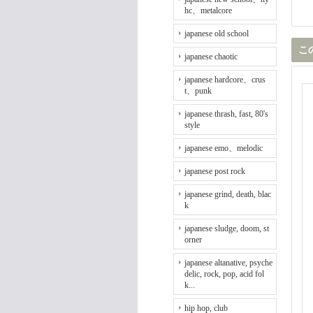
hc、metalcore
japanese old school
こ
japanese chaotic
japanese hardcore、crus
t、punk
japanese thrash, fast, 80's
style
japanese emo、melodic
japanese post rock
japanese grind, death, blac
k
japanese sludge, doom, st
orner
japanese altanative, psyche
delic, rock, pop, acid fol
k...
hip hop, club