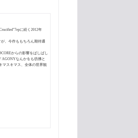
fied"7epに続く2012年
ですが、今作ももちろん期待通
HARDCOREからの影響をばしばし
F AGONYなんかをも彷彿と
キマスキマス、全体の世界観