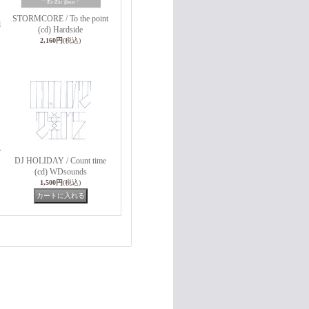
STORMCORE / To the point
l
(cd) Hardside
2,160円
(税込)
L
DJ HOLIDAY / Count time
(cd) WDsounds
1,500円
(税込)