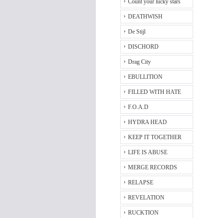
Count your lucky stars
DEATHWISH
De Stijl
DISCHORD
Drag City
EBULLITION
FILLED WITH HATE
F.O.A.D
HYDRA HEAD
KEEP IT TOGETHER
LIFE IS ABUSE
MERGE RECORDS
RELAPSE
REVELATION
RUCKTION