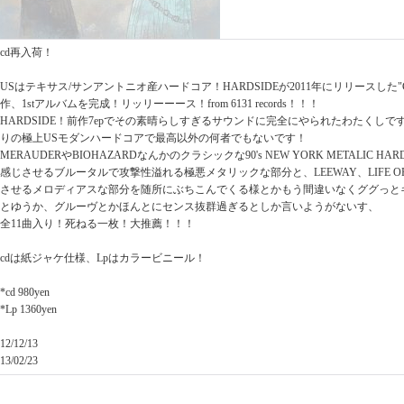
cd再入荷！
USはテキサス/サンアントニオ産ハードコア！HARDSIDEが2011年にリリースした"Cruci
作、1stアルバムを完成！リッリーーース！from 6131 records！！！
HARDSIDE！前作7epでその素晴らしすぎるサウンドに完全にやられたわたくし
りの極上USモダンハードコアで最高以外の何者でもないです！
MERAUDERやBIOHAZARDなんかのクラシックな90's NEW YORK METALIC 
感じさせるブルータルで攻撃性溢れる極悪メタリックな部分と、LEEWAY、LIFE O
させるメロディアスな部分を随所にぶちこんでくる様とかもう間違いなくググっと
とゆうか、グルーヴとかほんとにセンス抜群過ぎるとしか言いようがないす、
全11曲入り！死ねる一枚！大推薦！！！
cdは紙ジャケ仕様、Lpはカラービニール！
*cd 980yen
*Lp 1360yen
12/12/13
13/02/23