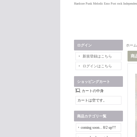
Hardcore Punk Melodic Emo Post rock Independen
ログイン
ホーム
商
新規登録はこちら
ログインはこちら
ショッピングカート
カートの中身
カートは空です。
商品カテゴリ一覧
coming soon... 8/2 up!!!