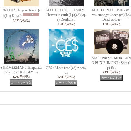
DRAIN / ...Is your friend (c
SELF DEFENSE FAMILY /
ADDITIONAL TIME / Wo
Heaven is earth (Lp)(cd)(tap
ves amongst sheep (cd)(Lp)
d)(Lp) Epitaph
e) Deathwish
Dead serious
2,890円
(税込)
1,400円
(税込)
1,780円
(税込)
MASSPRESS, MORIBUN
D PUNISHMENT / Split (
SUMMERMAN / Temperatu
p) Rsr
CE$ / About time (cd) Alway
re is... (cd) KiliKiliVIlla
th
2,890円
(税込)
2,200円
(税込)
1,500円
(税込)