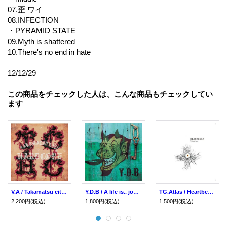
07.歪 ワイ
08.INFECTION
・PYRAMID STATE
09.Myth is shattered
10.There's no end in hate
12/12/29
この商品をチェックした人は、こんな商品もチェックしてい
ます
V.A / Takamatsu city Hardcore (2cd) Impulse
Y.D.B / A life is.. journey (cd) Impulse
TG.Atlas / Heartbeat (cd) Impulse
2,200円
(税込)
1,800円
(税込)
1,500円
(税込)