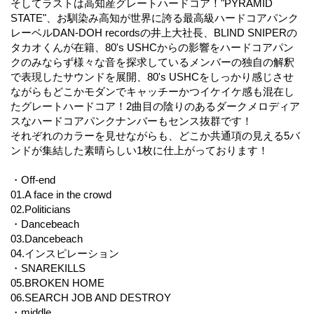
そしてラストは高知産グレートハードコア！"PYRAMID
STATE"、お馴染み高知が世界に誇る最高級ハードコアパンク
レーベルDAN-DOH recordsの井上大社長、BLIND SNIPERの
タカオくんが在籍、80's USHCからの影響をハードコアパン
クのみならず様々な音を探求しているメンバーの独自の解釈
で表現したサウンドを展開、80's USHCをしっかり感じさせ
ながらもどこかモダンでキャッチーかつイケイケ感も混在し
たグレートハードコア！2曲目の陰りのあるダークメロディア
スなハードコアパンクナンバーもセンス抜群です！
それぞれのカラーを見せながらも、どこか共通項の見える5バ
ンドが集結した素晴らしい1枚に仕上がっております！
・Off-end
01.A face in the crowd
02.Politicians
・Dancebeach
03.Dancebeach
04.インスピレーション
・SNAREKILLS
05.BROKEN HOME
06.SEARCH JOB AND DESTROY
・middle