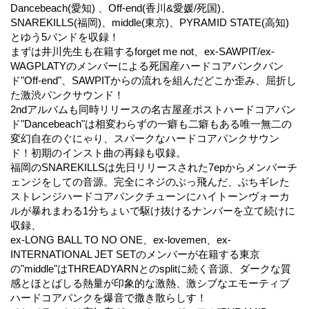
Dancebeach(愛知) 、Off-end(香川&愛媛/死国)、
SNAREKILLS(福岡)、middle(東京)、PYRAMID STATE(高知)
とゆう5バンドを収録！
まずは井川先生も在籍するforget me not、ex-SAWPIT/ex-
WAGPLATYのメンバーによる死国産ハードコアパンクバン
ド"Off-end"、SAWPITからの流れを組んだどこか歪み、屈折し
た激渋パンクサウンド！
2ndアルバムも同時リリースの名古屋産ポストハードコアバン
ド"Dancebeach"は相変わらずの一癖も二癖もある唯一無二の
変幻自在のぐにゃり、スパークなハードコアパンクサウン
ド！初期のインスト曲の再録も収録。
福岡のSNAREKILLSは先日リリースされた7epからメンバーチ
ェンジをしての音源。完全にネジのぶっ飛んだ、ぶちギレた
ストレンジハードコアパンクチューンにハイトーンヴォーカ
ルが暴れまわる1分ちょいで駆け抜けるナンバーを立て続けに
収録、
ex-LONG BALL TO NO ONE、ex-lovemen、ex-
INTERNATIONAL JET SETのメンバーが在籍する東京
の"middle"はTHREADYARNとのsplitに続く音源、ダークな質
感とほとばしる熱量が印象的な激熱、激シブなエモーティブ
ハードコアパンクを爆音で撒き散らしす！