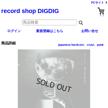
PCサイト
record shop DIGDIG
ログイン
新規登録はこちら
お問い合せ
商品詳細
japanese hardcore、crust、punk