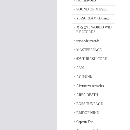
NO HEROES
SOUND OR MUSIC
YouSCREAM clothing
まるごし WORLD WID
E RECORDS
rev-node records
MASTERPEACE
625 THRASH CORE
A389
AGIPUNK
Alternative tentacles
AREA DEATH
BOSS TUNEAGE
BRIDGE NINE
Captain Trip