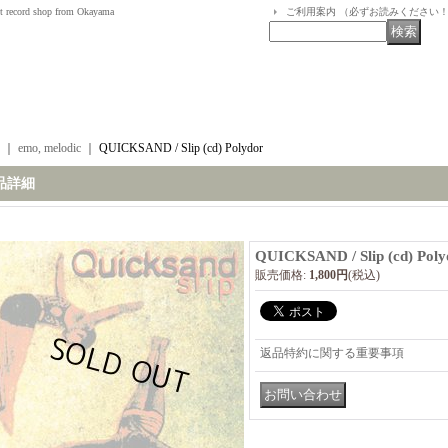
t record shop from Okayama
ご利用案内 （必ずお読みください
｜
emo, melodic
｜
QUICKSAND / Slip (cd) Polydor
品詳細
QUICKSAND / Slip (cd) Poly
販売価格
:
1,800円
(税込)
返品特約に関する重要事項