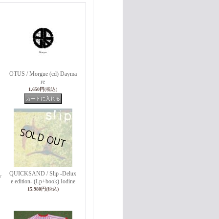
OTUS / Morgue (cd) Dayma
re
1,650円
(税込)
QUICKSAND / Slip -Delux
v
e edition- (Lp+book) Iodine
15,980円
(税込)