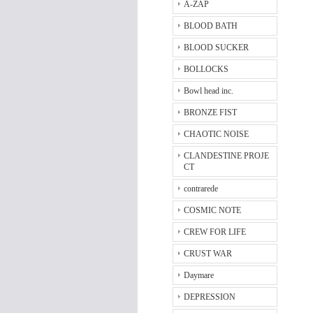
A-ZAP
BLOOD BATH
BLOOD SUCKER
BOLLOCKS
Bowl head inc.
BRONZE FIST
CHAOTIC NOISE
CLANDESTINE PROJE
CT
contrarede
COSMIC NOTE
CREW FOR LIFE
CRUST WAR
Daymare
DEPRESSION