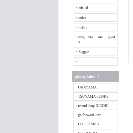
mix cd
noise
t-shirt
dvd、 vhs、 zine、 good
s
Reggae
-------
pick up label !!!
OKAYAMA
TSUYAMA PUNKS
record shop DIGDIG
go forward keep
ONE FAMILY