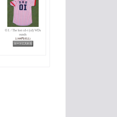
O.I. / The lost cd-r (cd) WDs
ounds
2,160円
(税込)