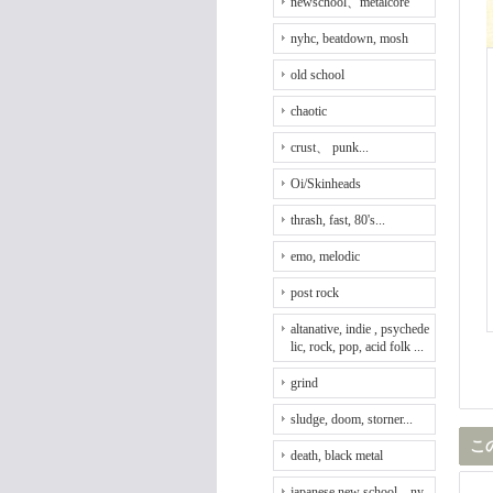
newschool、metalcore
nyhc, beatdown, mosh
old school
chaotic
crust、 punk...
Oi/Skinheads
thrash, fast, 80's...
emo, melodic
post rock
altanative, indie , psychede
lic, rock, pop, acid folk ...
grind
sludge, doom, storner...
こ
death, black metal
japanese new school、ny