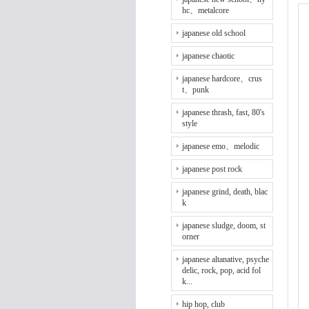
hc、metalcore
japanese old school
japanese chaotic
japanese hardcore、crus
t、punk
japanese thrash, fast, 80's
style
japanese emo、melodic
japanese post rock
japanese grind, death, blac
k
japanese sludge, doom, st
orner
japanese altanative, psyche
delic, rock, pop, acid fol
k...
hip hop, club