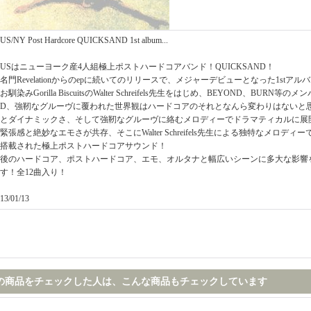
US/NY Post Hardcore QUICKSAND 1st album...
USはニューヨーク産4人組極上ポストハードコアバンド！QUICKSAND！
名門Revelationからのepに続いてのリリースで、メジャーデビューとなった1stアルバ
お馴染みGorilla BiscuitsのWalter Schreifels先生をはじめ、BEYOND、BURN
D、強靭なグルーヴに覆われた世界観はハードコアのそれとなんら変わりはないと
とダイナミックさ、そして強靭なグルーヴに絡むメロディーでドラマティカルに展
緊張感と絶妙なエモさが共存、そこにWalter Schreifels先生による独特なメロデ
搭載された極上ポストハードコアサウンド！
後のハードコア、ポストハードコア、エモ、オルタナと幅広いシーンに多大な影響
す！全12曲入り！
13/01/13
の商品をチェックした人は、こんな商品もチェックしています