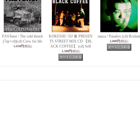
FASTener / The cold thrash
KOKESHI / DJ 奏 PRESEN
nazca / Paradox (cd) Rcslum
(7ep+cd)(cd) Crew for life
TS STREET MIX CD 【BL
2,000円
(税込)
ACK COFFEE】 (cd) Self
1,650円
(税込)
1,500円
(税込)