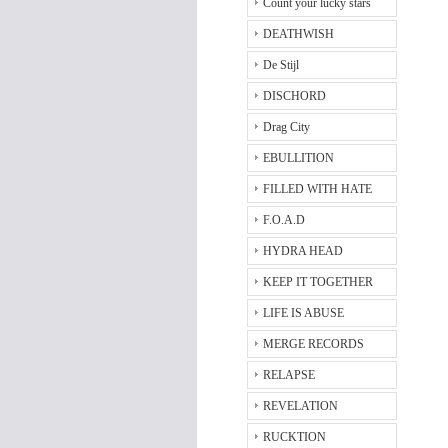
Count your lucky stars
DEATHWISH
De Stijl
DISCHORD
Drag City
EBULLITION
FILLED WITH HATE
F.O.A.D
HYDRA HEAD
KEEP IT TOGETHER
LIFE IS ABUSE
MERGE RECORDS
RELAPSE
REVELATION
RUCKTION