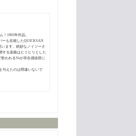
ム！1993年作品。
等のメンバーも在籍したQUICKSAN
思います、絶妙なノイジーさ
開する楽曲はヒリヒリとした
ィーで歌われるVoが存在感抜群に
を与えたのは間違いないで