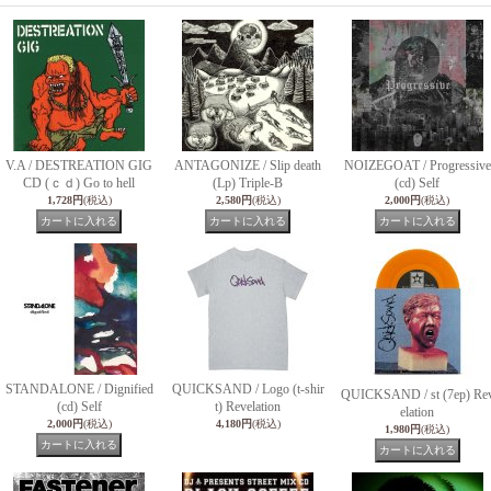
V.A / DESTREATION GIG
ANTAGONIZE / Slip death
NOIZEGOAT / Progressive
CD (ｃｄ) Go to hell
(Lp) Triple-B
(cd) Self
1,728円
(税込)
2,580円
(税込)
2,000円
(税込)
STANDALONE / Dignified
QUICKSAND / Logo (t-shir
QUICKSAND / st (7ep) Re
(cd) Self
t) Revelation
elation
2,000円
(税込)
4,180円
(税込)
1,980円
(税込)