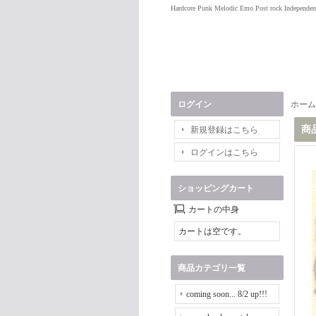
Hardcore Punk Melodic Emo Post rock Independen
ログイン
ホーム
商
新規登録はこちら
ログインはこちら
ショッピングカート
カートの中身
カートは空です。
商品カテゴリ一覧
coming soon... 8/2 up!!!