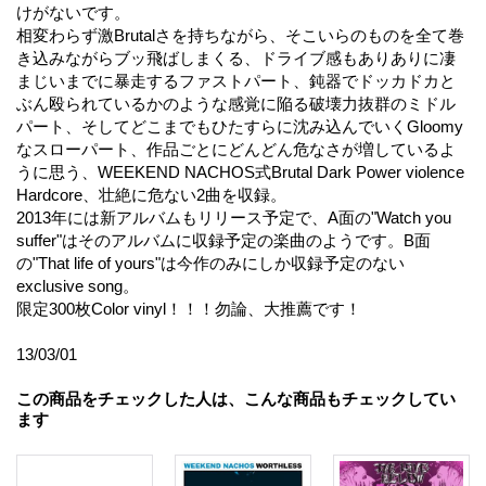
けがないです。
相変わらず激Brutalさを持ちながら、そこいらのものを全て巻
き込みながらブッ飛ばしまくる、ドライブ感もありありに凄
まじいまでに暴走するファストパート、鈍器でドッカドカと
ぶん殴られているかのような感覚に陥る破壊力抜群のミドル
パート、そしてどこまでもひたすらに沈み込んでいくGloomy
なスローパート、作品ごとにどんどん危なさが増しているよ
うに思う、WEEKEND NACHOS式Brutal Dark Power violence
Hardcore、壮絶に危ない2曲を収録。
2013年には新アルバムもリリース予定で、A面の"Watch you
suffer"はそのアルバムに収録予定の楽曲のようです。B面
の"That life of yours"は今作のみにしか収録予定のない
exclusive song。
限定300枚Color vinyl！！！勿論、大推薦です！
13/03/01
この商品をチェックした人は、こんな商品もチェックしてい
ます