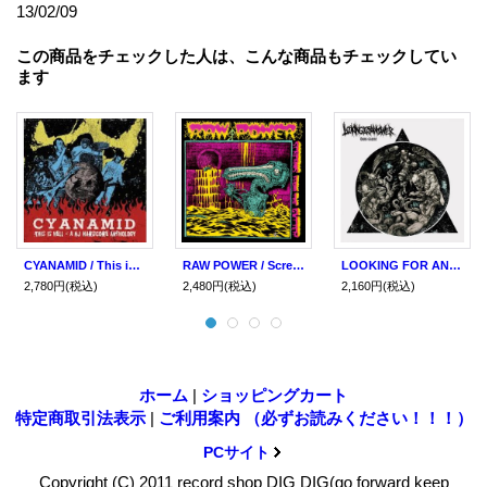
13/02/09
この商品をチェックした人は、こんな商品もチェックしてい
ます
CYANAMID / This is hell - A NJ Hardcore anthology (Lp+cd) F.o.a.d
RAW POWER / Screams from the gutter (cd) F.o.a.d
LOOKING FOR AN ANSWER / Dios carne (Lp)(cd) F.o.a.d.
2,780円
(税込)
2,480円
(税込)
2,160円
(税込)
ホーム
|
ショッピングカート
特定商取引法表示
|
ご利用案内 （必ずお読みください！！！）
PCサイト
Copyright (C) 2011 record shop DIG DIG(go forward keep