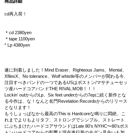
商品詳細
cd再入荷！
＊cd 2380yen
＊tape 1100yen
* Lp 4380yen
遂に到着しました！Mind Eraser、Righteous Jams、Mental、
XfilesX、No tolerance、Wolf whistle等のメンバーが関わる今、
注目すべきバンドの一つであるUSはボストン/マサチューセッ
ツ産ハードコアバンドTHE RIVAL MOB！！！
Lockin' outからのLp、Six feet underからの7epに続く新作とな
る今作は、な！なんと名門Revelation Recordsからのリリース
となります！
もうしょっぱなから最高のThis is Hardcoreな鳴りに悶絶、こ
れまでよりもよりタフ、ストロングでシンプル、ストレート
にぶちまけたハードコアサウンドはLate 80's NYHC〜80'sボス
トンハードコアからの影響と現在進行形のモダン具合いも加