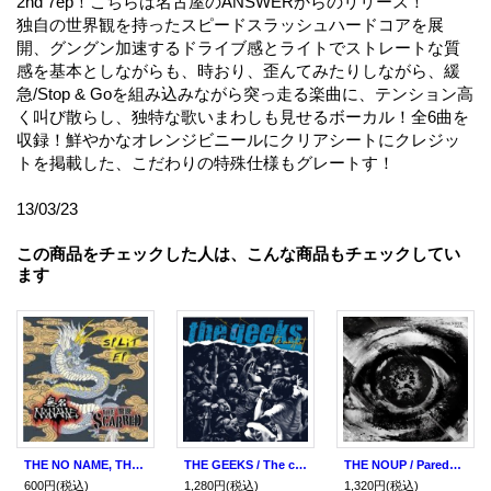
2nd 7ep！こちらは名古屋のANSWERからのリリース！
独自の世界観を持ったスピードスラッシュハードコアを展
開、グングン加速するドライブ感とライトでストレートな質
感を基本としながらも、時おり、歪んてみたりしながら、緩
急/Stop & Goを組み込みながら突っ走る楽曲に、テンション高
く叫び散らし、独特な歌いまわしも見せるボーカル！全6曲を
収録！鮮やかなオレンジビニールにクリアシートにクレジッ
トを掲載した、こだわりの特殊仕様もグレートす！
13/03/23
この商品をチェックした人は、こんな商品もチェックしてい
ます
THE NO NAME, THE SCARRED / split (7ep)
THE GEEKS / The constant (7ep) Six feet under
THE NOUP / Parede (7ep) Self
600円
(税込)
1,280円
(税込)
1,320円
(税込)