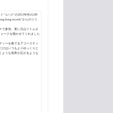
ット"コハク"の2013年作の2作
ng records"からのリリ
スで参加、更に元山ツトムさ
フォークを聴かせてくれました
ディーを奏でるアコースティ
だけはいつもよりゆっくりと
くような視界が広がるような