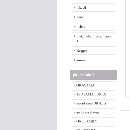
mix cd
noise
t-shirt
dvd、 vhs、 zine、 good
s
Reggae
-------
pick up label !!!
OKAYAMA
TSUYAMA PUNKS
record shop DIGDIG
go forward keep
ONE FAMILY