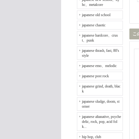
hc、metalcore
japanese old school
japanese chaotic
こ
japanese hardcore、crus
t、punk
japanese thrash, fast, 80's
style
japanese emo、melodic
japanese post rock
japanese grind, death, blac
k
japanese sludge, doom, st
orner
japanese altanative, psyche
delic, rock, pop, acid fol
k...
hip hop, club