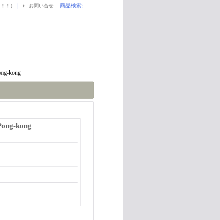
｜
商品検索
:
！！！）
お問い合せ
g-kong
ng-kong