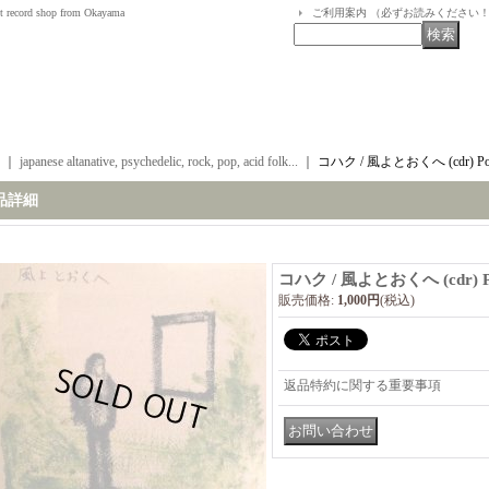
t record shop from Okayama
ご利用案内 （必ずお読みください
｜
japanese altanative, psychedelic, rock, pop, acid folk...
｜
コハク / 風よとおくへ (cdr) Pon
品詳細
コハク / 風よとおくへ (cdr) Po
販売価格
:
1,000円
(税込)
返品特約に関する重要事項