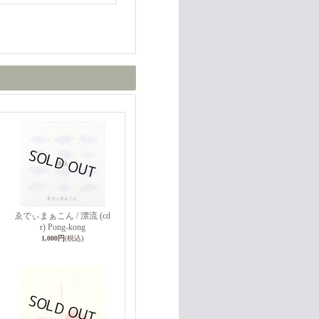
ゑでぃまぁこん / 漂流 (cd
r) Pong-kong
1,000円
(税込)