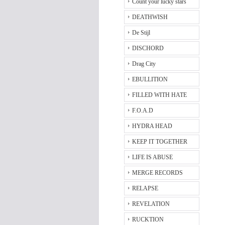
Count your lucky stars
DEATHWISH
De Stijl
DISCHORD
Drag City
EBULLITION
FILLED WITH HATE
F.O.A.D
HYDRA HEAD
KEEP IT TOGETHER
LIFE IS ABUSE
MERGE RECORDS
RELAPSE
REVELATION
RUCKTION