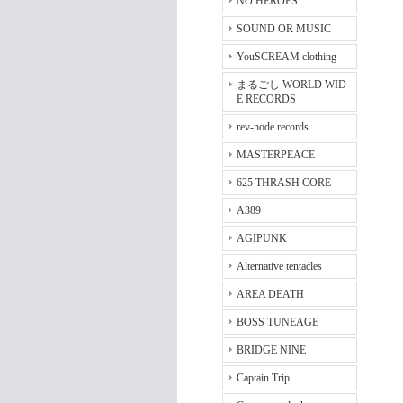
NO HEROES
SOUND OR MUSIC
YouSCREAM clothing
まるごし WORLD WID
E RECORDS
rev-node records
MASTERPEACE
625 THRASH CORE
A389
AGIPUNK
Alternative tentacles
AREA DEATH
BOSS TUNEAGE
BRIDGE NINE
Captain Trip