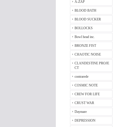
A-ZAP
BLOOD BATH
BLOOD SUCKER
BOLLOCKS
Bowl head inc.
BRONZE FIST
CHAOTIC NOISE
CLANDESTINE PROJE
CT
contrarede
COSMIC NOTE
CREW FOR LIFE
CRUST WAR
Daymare
DEPRESSION