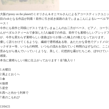
大阪のjenny on the planetのミオリさん＆オニマルさんによるアコースティックユニ
目のcdrとなる作品が到着！前作に引き続き姫路のゑでぃまぁこんによるレーベル"Pong-ko
ース！
今作にも前作と同様にゲストでゑでぃまぁこんのお二方がベース、ピアノ、コーラ
んがペダルスティールで参加した5人編成での作品、前作でも素晴らしいアシッド
が、今作も変わらず素晴らしい楽曲ばかりが揃った極上の1枚となっております。
優しく語りかけてくるような、繊細で透明感ある歌、あたたかな音色でグッドメロ
ックギター等、いつもの時間、いつもの流れを流れていく時間のはずなのに、ここ
歪みながら進んでいっていくような、美しく、幻想的な霧がたちこめ、ぼやけてい
感覚。
本当に素晴らしい1枚に仕上がっております！全7曲入り！
1.火曜日
2.風よとおくへ
3.傘
4.狼煙
5.星空
6.西へと向かう列車で
7.夜のこもれび
13/04/21