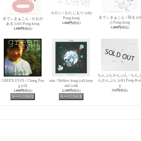
カロン / わたしもり (cdr)
ゑでぃまぁこん / 回る (cd
Pong-kong
ゑでぃまぁこん / かおが
r) Pong-kong
1,000円
(税込)
ある (cdr) Pong-kong
1,000円
(税込)
1,000円
(税込)
ちんぷんかんぷん / ちん
んかんぷん (cdr) Pong-Ko
GREEN EYES / Chang Pon
nim / Mellow kong (cd) keep
g
g (cd)
and walk
525円
(税込)
1,000円
(税込)
2,500円
(税込)