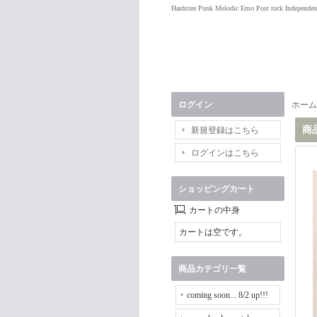
Hardcore Punk Melodic Emo Post rock Independen
ログイン
ホーム
商
新規登録はこちら
ログインはこちら
ショッピングカート
カートの中身
カートは空です。
商品カテゴリ一覧
coming soon... 8/2 up!!!