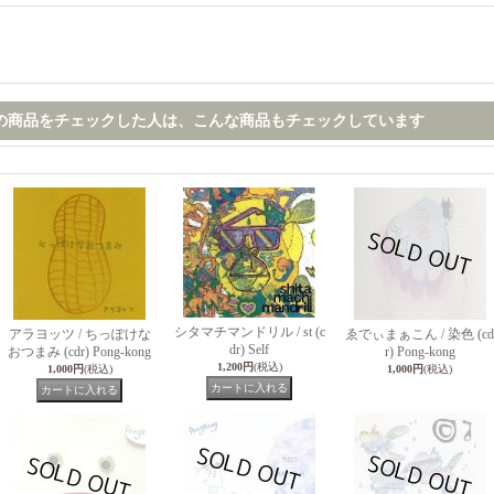
の商品をチェックした人は、こんな商品もチェックしています
シタマチマンドリル / st (c
アラヨッツ / ちっぽけな
ゑでぃまぁこん / 染色 (cd
dr) Self
おつまみ (cdr) Pong-kong
r) Pong-kong
1,200円
(税込)
1,000円
(税込)
1,000円
(税込)