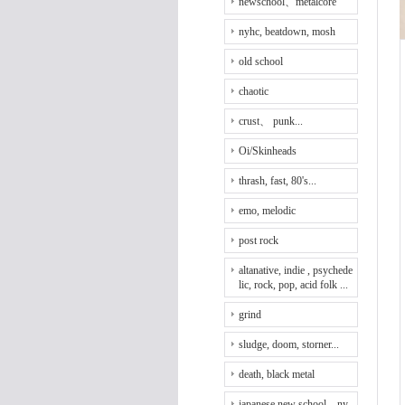
newschool、metalcore
nyhc, beatdown, mosh
old school
chaotic
crust、 punk...
Oi/Skinheads
thrash, fast, 80's...
emo, melodic
post rock
altanative, indie , psychede
lic, rock, pop, acid folk ...
grind
sludge, doom, storner...
death, black metal
japanese new school、ny