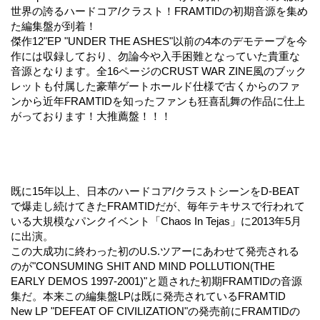
世界の誇るハードコア/クラスト！FRAMTIDの初期音源を集め
た編集盤が到着！
傑作12"EP "UNDER THE ASHES"以前の4本のデモテープを今
作には収録しており、勿論今や入手困難となっていた貴重な
音源となります。全16ページのCRUST WAR ZINE風のブック
レットも付属した豪華ゲートホールド仕様で古くからのファ
ンから近年FRAMTIDを知ったファンも狂喜乱舞の作品に仕上
がっております！大推薦盤！！！
既に15年以上、日本のハードコア/クラストシーンをD‐BEAT
で爆走し続けてきたFRAMTIDだが、毎年テキサスで行われて
いる大規模なパンクイベント「Chaos In Tejas」に2013年5月
に出演。
この大成功に終わった初のU.S.ツアーにあわせて発売される
のが"CONSUMING SHIT AND MIND POLLUTION(THE
EARLY DEMOS 1997-2001)"と題された初期FRAMTIDの音源
集だ。本来この編集盤LPは既に発売されているFRAMTID
New LP "DEFEAT OF CIVILIZATION"の発売前にFRAMTIDの