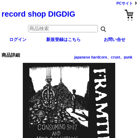
PCサイト
record shop DIGDIG
ログイン
新規登録はこちら
お問い合せ
商品詳細
japanese hardcore、crust、punk