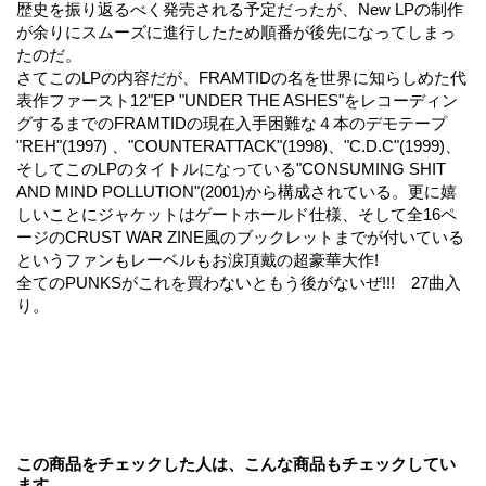
歴史を振り返るべく発売される予定だったが、New LPの制作
が余りにスムーズに進行したため順番が後先になってしまっ
たのだ。
さてこのLPの内容だが、FRAMTIDの名を世界に知らしめた代
表作ファースト12"EP "UNDER THE ASHES"をレコーディン
グするまでのFRAMTIDの現在入手困難な４本のデモテープ
"REH"(1997) 、"COUNTERATTACK"(1998)、"C.D.C"(1999)、
そしてこのLPのタイトルになっている"CONSUMING SHIT
AND MIND POLLUTION"(2001)から構成されている。更に嬉
しいことにジャケットはゲートホールド仕様、そして全16ペ
ージのCRUST WAR ZINE風のブックレットまでが付いている
というファンもレーベルもお涙頂戴の超豪華大作!
全てのPUNKSがこれを買わないともう後がないぜ!!! 27曲入
り。
この商品をチェックした人は、こんな商品もチェックしてい
ます