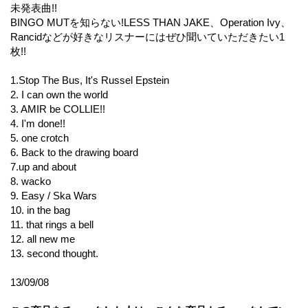
未発表曲!!
BINGO MUTを知らない!LESS THAN JAKE、Operation Ivy、
Rancidなどが好きなリスナーにはぜひ聞いていただきたい1
枚!!
1.Stop The Bus, It's Russel Epstein
2. I can own the world
3. AMIR be COLLIE!!
4. I'm done!!
5. one crotch
6. Back to the drawing board
7.up and about
8. wacko
9. Easy / Ska Wars
10. in the bag
11. that rings a bell
12. all new me
13. second thought.
13/09/08